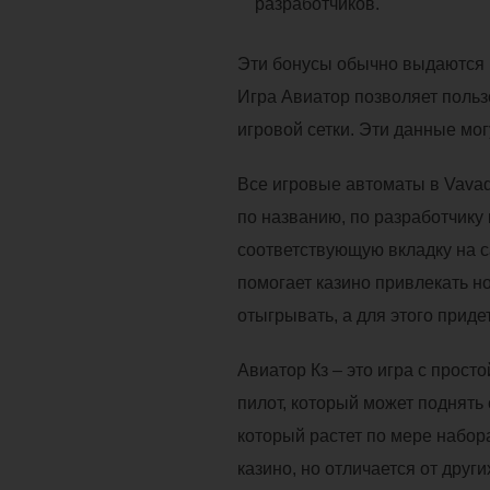
разработчиков.
Эти бонусы обычно выдаются в
Игра Авиатор позволяет польз
игровой сетки. Эти данные мо
Все игровые автоматы в Vavad
по названию, по разработчику 
соответствующую вкладку на 
помогает казино привлекать н
отыгрывать, а для этого приде
Авиатор Кз – это игра с прост
пилот, который может поднять
который растет по мере набор
казино, но отличается от друг