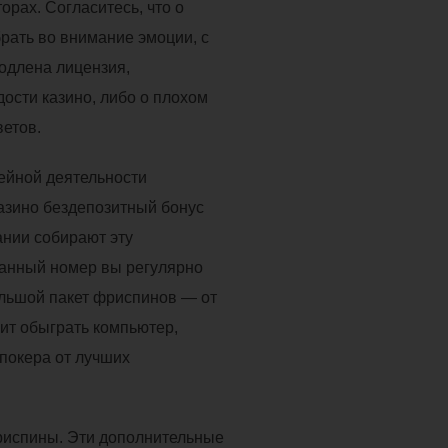
рах. Согласитесь, что о
брать во внимание эмоции, с
одлена лицензия,
дости казино, либо о плохом
ветов.
рейной деятельности
азино бездепозитный бонус
ании собирают эту
азанный номер вы регулярно
ольшой пакет фриспинов — от
оит обыграть компьютер,
 покера от лучших
фриспины. Эти дополнительные