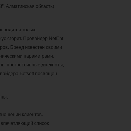
”, Алматинская область)
роводится только
нус сгорит. Провайдер NetEnt
нров. Бренд известен своими
ническими параметрами.
пны прогрессивные джекпоты,
вайдера Betsoft посвящен
ины.
отношении клиентов.
а впечатляющий список