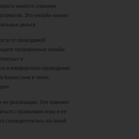
борота кажется слишком
автоматов. Это онлайн казино
еальные деньги.
ости от проводимой
ы ищите проверенные онлайн
зопасных и
ого и комфортного проведения
 Казахстане в тенге,
ран.
в ее реализации. Это поможет
иться с правилами игры и ее
го сосредоточьтесь на своей