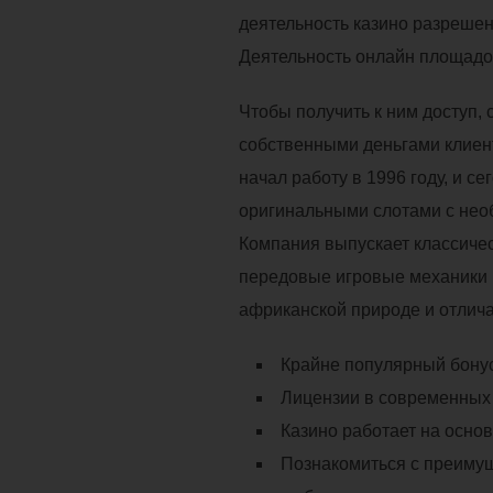
деятельность казино разрешен
Деятельность онлайн площадо
Чтобы получить к ним доступ,
собственными деньгами клиента
начал работу в 1996 году, и с
оригинальными слотами с нео
Компания выпускает классичес
передовые игровые механики и
африканской природе и отлича
Крайне популярный бонус
Лицензии в современных
Казино работает на основ
Познакомиться с преимущ