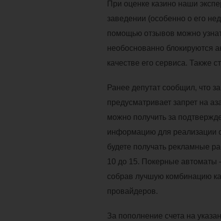
При оценке казино наши экспе
заведении (особенно о его нед
помощью отзывов можно узнать
необоснованно блокируются акк
качестве его сервиса. Также 
Ранее депутат сообщил, что з
предусматривает запрет на аз
можно получить за подтвержде
информацию для реализации св
будете получать рекламные ра
10 до 15. Покерные автоматы 
собрав лучшую комбинацию кар
провайдеров.
За пополнение счета на указа