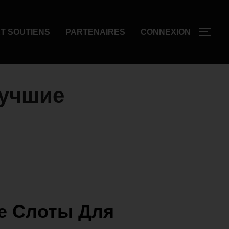
T SOUTIENS
PARTENAIRES
CONNEXION
Лучшие
е Слоты Для