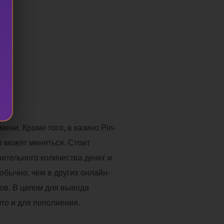
ни. Кроме того, в казино Pin-
п может меняться. Стоит
чительного количества денег и
обычно, чем в других онлайн-
ров. В целом для вывода
что и для пополнения.