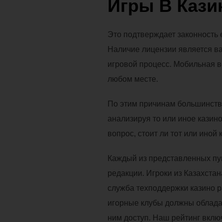
Игры В Кази
Это подтверждает законность 
Наличие лицензии является ва
игровой процесс. Мобильная в
любом месте.
По этим причинам большинств
анализируя то или иное казин
вопрос, стоит ли тот или иной
Каждый из представленных пун
редакции. Игроки из Казахстан
служба техподдержки казино р
игорные клубы должны облада
ним доступ. Наш рейтинг вклю