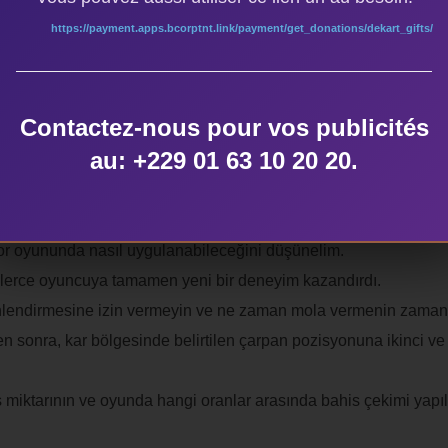
 hareket ettiğinde, 1.00x bahis çarpanı ile oyun başlar ve uça
https://payment.apps.bcorptnt.link/payment/get_donations/dekart_gifts/
ır. Uçağınız düşmeden önce birkaç saniyeniz kaldı, para çekme
na sahip olan bir online kumar oyunudur. Oyuncular, bir uçağın kal
.
Contactez-nous pour vos publicités
 uçuşun nasıl ilerleyeceğine dair tahminlerde bulunur. Oyunun 
au: +229 01 63 10 20 20.
rlamak, Kumar sorumlu bir şekilde oynanmalı ve asla para kazan
melidir..
or oyununda nasıl uygulanabileceğini düşünelim.
nlerce oyuncuya tamamen yeni bir deneyim kazandırdı.
önlendirmesine izin vermeyin ve ne zaman mola vermenin zamanı g
en sonra, kar bölgesinde belirtilen çarpan pozisyonuna ikinci v
s miktarının ve oyunda hangi oranlar arasında bahis çekimi yapıl