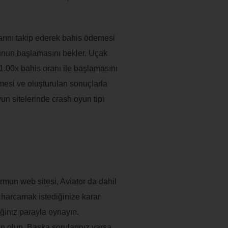
larını takip ederek bahis ödemesi
runun başlamasını bekler. Uçak
1.00x bahis oranı ile başlamasını
tmesi ve oluşturulan sonuçlarla
un sitelerinde crash oyun tipi
ormun web sitesi, Aviator da dahil
harcamak istediğinize karar
ğiniz parayla oynayın.
 olun. Başka sorularınız varsa,