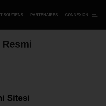
T SOUTIENS
PARTENAIRES
CONNEXION
e Resmi
i Sitesi