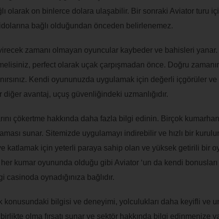
 olarak on binlerce dolara ulaşabilir. Bir sonraki Aviator turu 
idolarına bağlı olduğundan önceden belirlenemez.
irecek zamanı olmayan oyuncular kaybeder ve bahisleri yanar. 
melisiniz, perfect olarak uçak çarpışmadan önce. Doğru zamanın
ırsınız. Kendi oyununuzda uygulamak için değerli içgörüler ve st
 diğer avantaj, uçuş güvenliğindeki uzmanlığıdır.
ını çökertme hakkında daha fazla bilgi edinin. Birçok kumarha
ulaması sunar. Sitemizde uygulamayı indirebilir ve hızlı bir kurul
kiye katlamak için yeterli paraya sahip olan ve yüksek getirili bir 
 her kumar oyununda olduğu gibi Aviator ‘un da kendi bonusları
i casinoda oynadığınıza bağlıdır.
 konusundaki bilgisi ve deneyimi, yolculukları daha keyifli ve u
birlikte olma fırsatı sunar ve sektör hakkında bilgi edinmenize y