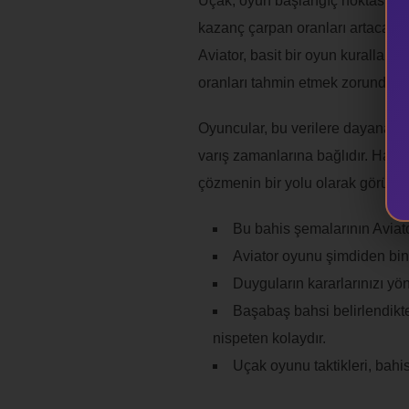
Uçak, oyun başlangıç noktasından
kazanç çarpan oranları artacakt
Aviator, basit bir oyun kuralları
oranları tahmin etmek zorundadır
Oyuncular, bu verilere dayanarak
varış zamanlarına bağlıdır. Hatı
çözmenin bir yolu olarak görülme
Bu bahis şemalarının Aviat
Aviator oyunu şimdiden bi
Duyguların kararlarınızı y
Başabaş bahsi belirlendikt
nispeten kolaydır.
Uçak oyunu taktikleri, bahi