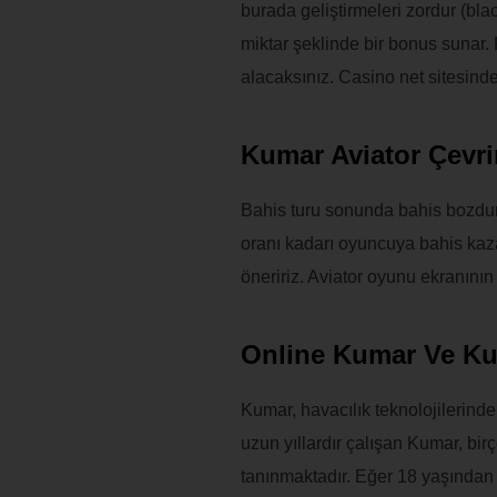
burada geliştirmeleri zordur (black
miktar şeklinde bir bonus sunar. K
alacaksınız. Casino net sitesind
Kumar Aviator Çevri
Bahis turu sonunda bahis bozdurma
oranı kadarı oyuncuya bahis kaza
öneririz. Aviator oyunu ekranının 
Online Kumar Ve Kum
Kumar, havacılık teknolojilerind
uzun yıllardır çalışan Kumar, b
tanınmaktadır. Eğer 18 yaşından