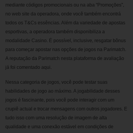
mediante códigos promocionais ou na aba “Promoções”,
no web site da operadora, onde você também encontrá
todos os T&Cs essências. Além da variedade de apostas
esportivas, a operadora também disponibiliza a
modalidade Casino. É possível, inclusive, resgatar bônus
para começar apostar nas opções de jogos na Parimatch.
A reputação da Parimatch nesta plataforma de avaliação
já foi comentado aqui.
Nessa categoria de jogos, você pode testar suas
habilidades de jogo ao máximo. A jogabilidade desses
jogos é fascinante, pois você pode interagir com um
crupiê actual e trocar mensagens com outros jogadores. E
tudo isso com uma resolução de imagem de alta
qualidade e uma conexão estável em condições de