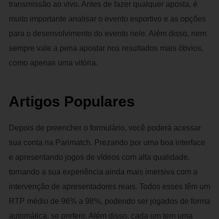
transmissão ao vivo. Antes de fazer qualquer aposta, é
muito importante analisar o evento esportivo e as opções
para o desenvolvimento do evento nele. Além disso, nem
sempre vale a pena apostar nos resultados mais óbvios,
como apenas uma vitória.
Artigos Populares
Depois de preencher o formulário, você poderá acessar
sua conta na Parimatch. Prezando por uma boa interface
e apresentando jogos de vídeos com alta qualidade,
tornando a sua experiência ainda mais imersiva com a
intervenção de apresentadores reais. Todos esses têm um
RTP médio de 96% a 98%, podendo ser jogados de forma
automática, se preferir. Além disso, cada um tem uma