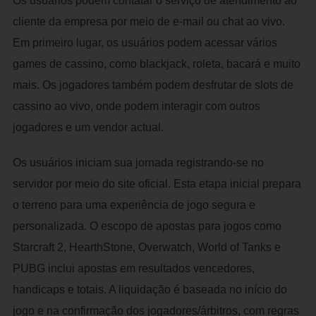
Os usuários podem contatar o serviço de atendimento ao
cliente da empresa por meio de e-mail ou chat ao vivo.
Em primeiro lugar, os usuários podem acessar vários
games de cassino, como blackjack, roleta, bacará e muito
mais. Os jogadores também podem desfrutar de slots de
cassino ao vivo, onde podem interagir com outros
jogadores e um vendor actual.
Os usuários iniciam sua jornada registrando-se no
servidor por meio do site oficial. Esta etapa inicial prepara
o terreno para uma experiência de jogo segura e
personalizada. O escopo de apostas para jogos como
Starcraft 2, HearthStone, Overwatch, World of Tanks e
PUBG inclui apostas em resultados vencedores,
handicaps e totais. A liquidação é baseada no início do
jogo e na confirmação dos jogadores/árbitros, com regras