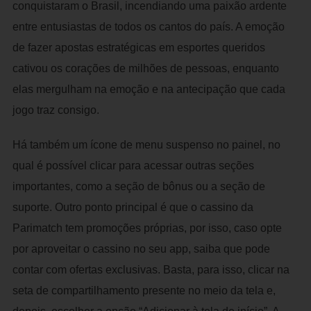
conquistaram o Brasil, incendiando uma paixão ardente
entre entusiastas de todos os cantos do país. A emoção
de fazer apostas estratégicas em esportes queridos
cativou os corações de milhões de pessoas, enquanto
elas mergulham na emoção e na antecipação que cada
jogo traz consigo.
Há também um ícone de menu suspenso no painel, no
qual é possível clicar para acessar outras seções
importantes, como a seção de bônus ou a seção de
suporte. Outro ponto principal é que o cassino da
Parimatch tem promoções próprias, por isso, caso opte
por aproveitar o cassino no seu app, saiba que pode
contar com ofertas exclusivas. Basta, para isso, clicar na
seta de compartilhamento presente no meio da tela e,