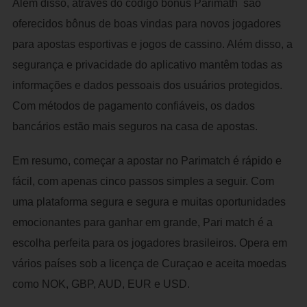
Além disso, através do código bônus Parimath são
oferecidos bônus de boas vindas para novos jogadores
para apostas esportivas e jogos de cassino. Além disso, a
segurança e privacidade do aplicativo mantêm todas as
informações e dados pessoais dos usuários protegidos.
Com métodos de pagamento confiáveis, os dados
bancários estão mais seguros na casa de apostas.
Em resumo, começar a apostar no Parimatch é rápido e
fácil, com apenas cinco passos simples a seguir. Com
uma plataforma segura e segura e muitas oportunidades
emocionantes para ganhar em grande, Pari match é a
escolha perfeita para os jogadores brasileiros. Opera em
vários países sob a licença de Curaçao e aceita moedas
como NOK, GBP, AUD, EUR e USD.