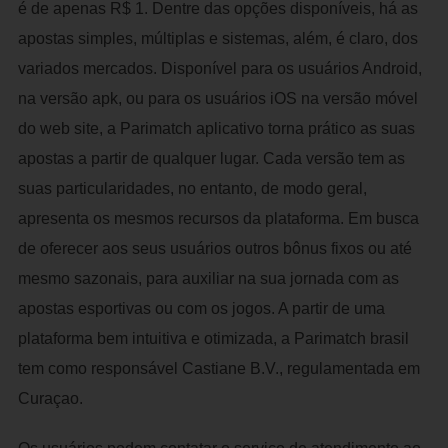
é de apenas R$ 1. Dentre das opções disponíveis, há as
apostas simples, múltiplas e sistemas, além, é claro, dos
variados mercados. Disponível para os usuários Android,
na versão apk, ou para os usuários iOS na versão móvel
do web site, a Parimatch aplicativo torna prático as suas
apostas a partir de qualquer lugar. Cada versão tem as
suas particularidades, no entanto, de modo geral,
apresenta os mesmos recursos da plataforma. Em busca
de oferecer aos seus usuários outros bônus fixos ou até
mesmo sazonais, para auxiliar na sua jornada com as
apostas esportivas ou com os jogos. A partir de uma
plataforma bem intuitiva e otimizada, a Parimatch brasil
tem como responsável Castiane B.V., regulamentada em
Curaçao.