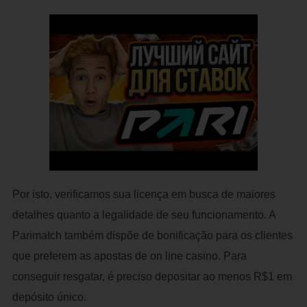
Por isto, verificamos sua licença em busca de maiores
detalhes quanto a legalidade de seu funcionamento. A
Parimatch também dispõe de bonificação para os clientes
que preferem as apostas de on line casino. Para
conseguir resgatar, é preciso depositar ao menos R$1 em
depósito único.