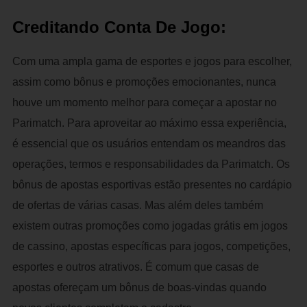
Creditando Conta De Jogo:
Com uma ampla gama de esportes e jogos para escolher,
assim como bônus e promoções emocionantes, nunca
houve um momento melhor para começar a apostar no
Parimatch. Para aproveitar ao máximo essa experiência,
é essencial que os usuários entendam os meandros das
operações, termos e responsabilidades da Parimatch. Os
bônus de apostas esportivas estão presentes no cardápio
de ofertas de várias casas. Mas além deles também
existem outras promoções como jogadas grátis em jogos
de cassino, apostas específicas para jogos, competições,
esportes e outros atrativos. É comum que casas de
apostas ofereçam um bônus de boas-vindas quando