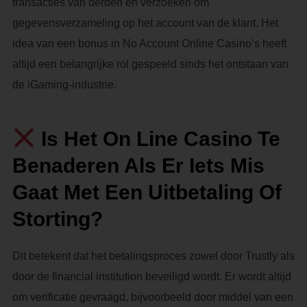
transacties van derden en verzoeken om
gegevensverzameling op het account van de klant. Het
idea van een bonus in No Account Online Casino’s heeft
altijd een belangrijke rol gespeeld sinds het ontstaan van
de iGaming-industrie.
Is Het On Line Casino Te
Benaderen Als Er Iets Mis
Gaat Met Een Uitbetaling Of
Storting?
Dit betekent dat het betalingsproces zowel door Trustly als
door de financial institution beveiligd wordt. Er wordt altijd
om verificatie gevraagd, bijvoorbeeld door middel van een