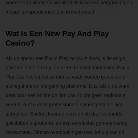
voldoet aan de eisen, verstrekt de KSA een vergunning en
mogen ze operationeel zijn in Nederland.
Wat Is Een New Pay And Play
Casino?
Als de speler een Pay n Play-account kiest, is de enige
opname optie Trustly. Er is een beperkt aantal new Pay n
Play casinos omdat ze niet zo vaak worden gelanceerd
als reguliere online gaming platforms. Dus, als u op zoek
bent naar een online on line casino dat geen registratie
vereist, kunt u onze professioneel samengestelde lijst
gebruiken. Spelers kunnen een van de daar vermelde
gokcluben uitproberen en een eersteklas game-ervaring
verwachten. Directe overboekingen met behulp van dit