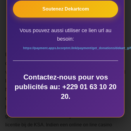
betaalmethode.
Soutenez Dekartcom
Hier zijn enkele waardevolle suggestions en
aanbevelingen die u zou kunnen gebruiken om het
volgende Pay N Play Casino te selecteren waarin u uw
Vous pouvez aussi utiliser ce lien url au
besoin:
zuurverdiende geld gebruikt.
https://payment.apps.bcorptnt.link/payment/get_donations/dekart_gif
Een on-line casino dat beschikt over een vergunning van
de KSA heeft dit op zijn website staan. Na de introductie
van een nieuwe moist werd het op 1 oktober 2021 officieel
Contactez-nous pour vos
legaal om online te gokken bij legale on-line casino’s in
publicités au: +229 01 63 10 20
Nederland. De KSA heeft toen een handjevol on-line
20.
casino’s een vergunning verstrekt. Sindsdien zijn er een
hele hoop on-line casino’s in Nederland bijgekomen,
gezien elke aanbieder zich mag aanmelden voor een
licentie bij de KSA. Indien een online on line casino