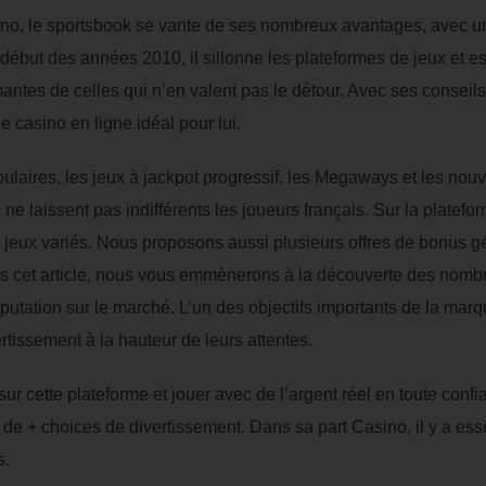
sino, le sportsbook se vante de ses nombreux avantages, avec un 
début des années 2010, il sillonne les plateformes de jeux et e
mantes de celles qui n’en valent pas le détour. Avec ses conseils
e casino en ligne idéal pour lui.
ulaires, les jeux à jackpot progressif, les Megaways et les nouv
e laissent pas indifférents les joueurs français. Sur la platefo
 jeux variés. Nous proposons aussi plusieurs offres de bonus g
s cet article, nous vous emmènerons à la découverte des nombre
éputation sur le marché. L’un des objectifs importants de la marq
rtissement à la hauteur de leurs attentes.
r cette plateforme et jouer avec de l’argent réel en toute confi
de + choices de divertissement. Dans sa part Casino, il y a ess
s.