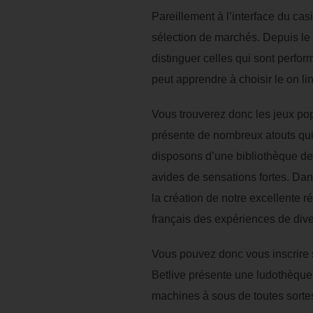
Pareillement à l’interface du ca
sélection de marchés. Depuis le 
distinguer celles qui sont perfor
peut apprendre à choisir le on lin
Vous trouverez donc les jeux pop
présente de nombreux atouts qui n
disposons d’une bibliothèque de
avides de sensations fortes. Dan
la création de notre excellente r
français des expériences de dive
Vous pouvez donc vous inscrire su
Betlive présente une ludothèque 
machines à sous de toutes sorte