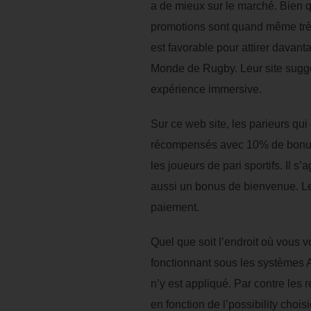
a de mieux sur le marché. Bien 
promotions sont quand même très 
est favorable pour attirer davant
Monde de Rugby. Leur site sugges
expérience immersive.
Sur ce web site, les parieurs qu
récompensés avec 10% de bonus s
les joueurs de pari sportifs. Il
aussi un bonus de bienvenue. Les
paiement.
Quel que soit l’endroit où vous 
fonctionnant sous les systèmes A
n’y est appliqué. Par contre les 
en fonction de l’possibility ch