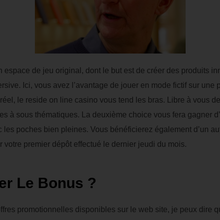
espace de jeu original, dont le but est de créer des produits inn
sive. Ici, vous avez l’avantage de jouer en mode fictif sur une 
réel, le reside on line casino vous tend les bras. Libre à vous de
ines à sous thématiques. La deuxième choice vous fera gagner 
c les poches bien pleines. Vous bénéficierez également d’un a
otre premier dépôt effectué le dernier jeudi du mois.
r Le Bonus ?
ffres promotionnelles disponibles sur le web site, je peux dire 