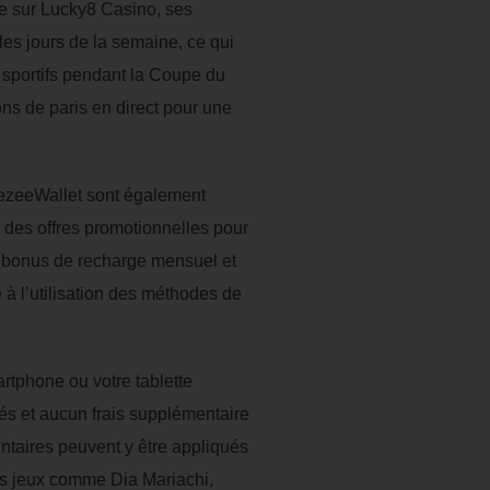
me sur Lucky8 Casino, ses
les jours de la semaine, ce qui
s sportifs pendant la Coupe du
ns de paris en direct pour une
 EezeeWallet sont également
 des offres promotionnelles pour
d, bonus de recharge mensuel et
 à l’utilisation des méthodes de
rtphone ou votre tablette
nés et aucun frais supplémentaire
mentaires peuvent y être appliqués
es jeux comme Dia Mariachi,