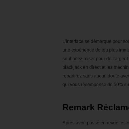
L’interface se démarque pour son 
une expérience de jeu plus immer
souhaitez miser pour de l’argent 
blackjack en direct et les mach
repartirez sans aucun doute ave
qui vous récompense de 50% sur v
Remark Réclame
Après avoir passé en revue les o