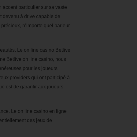
accent particulier sur sa vaste
st devenu à drive capable de
 précieux, n’importe quel parieur
eautés. Le on line casino Betlive
rme Betlive on line casino, nous
énéreuses pour les joueurs
ux providers qui ont participé à
ue est de garantir aux joueurs
ance. Le on line casino en ligne
entiellement des jeux de