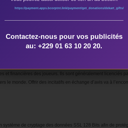
tlive ne manque pas d’impressionner les utilisateurs, qu’ils soi
https://payment.apps.bcorptnt.link/payment/get_donations/dekart_gifts/
t tout grâce à l’ingéniosité de ses collaborateurs, ayant pris ha
 notables, on retrouvera Evolution Gaming, NetEnt, Microgaming
c et bien d’autres. Un grand nombre de machines à sous, divers
Contactez-nous pour vos publicités
le poker et d’autres variétés de distractions constituent le lobby d
au: +229 01 63 10 20 20.
sous la licence n° 8048/JAZ, délivrée par Antillephone N.V. Ce 
 qu’établissement de paris. Betlive Casino met en place des me
 et financières des joueurs. Ils sont généralement licenciés par
rs le monde. Offrir des incitatifs en échange d’avis va à l’enco
un système de cryptage des données SSL 128 Bits afin de protég