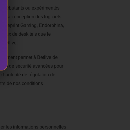
ent débutants ou expérimentés.
lf à la conception des logiciels
, Blueprint Gaming, Endorphina,
 jeux de desk tels que le
e Betlive.
document permet à Betlive de
sures de sécurité avancées pour
 l’autorité de régulation de
ntre de nos conditions
er les informations personnelles