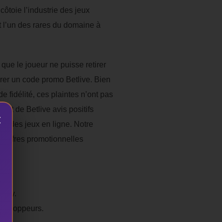
toie l’industrie des jeux
st l’un des rares du domaine à
que le joueur ne puisse retirer
érer un code promo Betlive. Bien
 fidélité, ces plaintes n’ont pas
nt de Betlive avis positifs
×
eur des jeux en ligne. Notre
s offres promotionnelles
nt.
ugby.
développeurs.