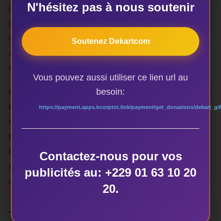
N'hésitez pas à nous soutenir
değer veren ve olası sorunlara çözüm odaklı yaklaşan bir
on line casino sitesidir. Yasal bahis sitelerin verdiği güven
hissiyatını bu web site de hissedebilirsiniz. Tümbet bahis
Soutenez Dekartcom
sitesinde müşteri hizmetleri oldukça önemli bir position
sahiptir.
Vous pouvez aussi utiliser ce lien url au
besoin:
Hoş geldin bonusunu çekebilmek için 10 katı kadar spor
bahislerinde çevrim yapmanız gerekmektedir. Öncelikle,
https://payment.apps.bcorptnt.link/payment/get_donations/dekart_gif
hesap doğrulama işlemi için Tümbet’in belirlediği
belgeleri hazırlamanız gerekmektedir. Genellikle kimlik
belgesi, fatura veya banka dökümü gibi belgeler talep
Contactez-nous pour vos
edilir. Bizler de yazımız içerisinde sizlere zaten popüler
publicités au: +229 01 63 10 20
olan seçenekleri vereceğiz.
20.
Tümbet Güncel Giriş