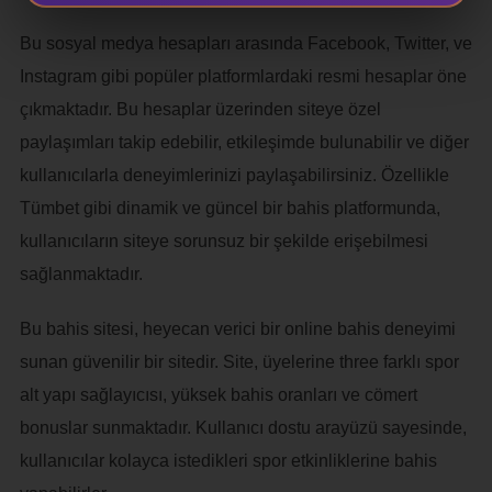
Bu sosyal medya hesapları arasında Facebook, Twitter, ve
Instagram gibi popüler platformlardaki resmi hesaplar öne
çıkmaktadır. Bu hesaplar üzerinden siteye özel
paylaşımları takip edebilir, etkileşimde bulunabilir ve diğer
kullanıcılarla deneyimlerinizi paylaşabilirsiniz. Özellikle
Tümbet gibi dinamik ve güncel bir bahis platformunda,
kullanıcıların siteye sorunsuz bir şekilde erişebilmesi
sağlanmaktadır.
Bu bahis sitesi, heyecan verici bir online bahis deneyimi
sunan güvenilir bir sitedir. Site, üyelerine three farklı spor
alt yapı sağlayıcısı, yüksek bahis oranları ve cömert
bonuslar sunmaktadır. Kullanıcı dostu arayüzü sayesinde,
kullanıcılar kolayca istedikleri spor etkinliklerine bahis