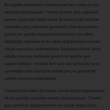
Bu sayede müşterilerin memnuniyeti her zaman en üst
seviyede tutulmaktadır. Tümbet güvenli giriş sağlamak
isteyen oyuncular direkt olarak ilk etapta mobil website
üzerinden giriş yapmaları gerekebilir. Site oyuncuların
güvenli bir şekilde oyunlara katılabilmesi için adres
değişikliği yapmakta ve bu adres değişikliklerini sürekli
olarak oyuncuları bildirmektedir. Böylelikle sitenin almış
olduğu önlemler dahilinde güvenli bir şekilde geri
sağlanmaktadır. Yıllardan beri web site içerisinde oyun
oynamakta olan oyuncular tumbet giriş ile güvenli bir
şekilde oyunlara katılmaktadır.
Tümbet bahis sitesi de zaman zaman erişim engellemeler
ile sıkı şekilde mücadele etmek zorunda kalıyor. Tümbet
giriş adresinin değişmesindeki en büyük sebep bahis