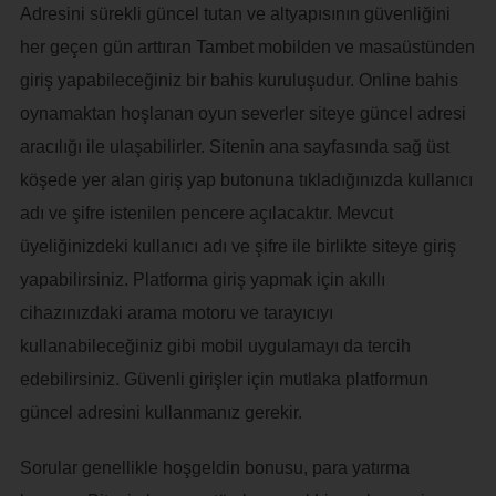
Adresini sürekli güncel tutan ve altyapısının güvenliğini
her geçen gün arttıran Tambet mobilden ve masaüstünden
giriş yapabileceğiniz bir bahis kuruluşudur. Online bahis
oynamaktan hoşlanan oyun severler siteye güncel adresi
aracılığı ile ulaşabilirler. Sitenin ana sayfasında sağ üst
köşede yer alan giriş yap butonuna tıkladığınızda kullanıcı
adı ve şifre istenilen pencere açılacaktır. Mevcut
üyeliğinizdeki kullanıcı adı ve şifre ile birlikte siteye giriş
yapabilirsiniz. Platforma giriş yapmak için akıllı
cihazınızdaki arama motoru ve tarayıcıyı
kullanabileceğiniz gibi mobil uygulamayı da tercih
edebilirsiniz. Güvenli girişler için mutlaka platformun
güncel adresini kullanmanız gerekir.
Sorular genellikle hoşgeldin bonusu, para yatırma