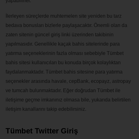
yapabilirler.
İlerleyen süreçlerde muhtemelen site yeniden bu tarz
bedava bonusları bizlerle paylaşacaktır. Önemli olan da
zaten sitenin güncel giriş linki üzerinden takibinin
yapılmasıdır. Genellikle kaçak bahis sitelerinde para
yatırma seçeneklerinin fazla olması sebebiyle Tümbet
bahis sitesi kullanıcıları bu konuda birçok kolaylıktan
faydalanmaktadır. Tümbet bahis sitesine para yatırma
seçenekler arasında havale, cepBank, ecopayz, astropay
ve tumcah bulunmaktadır. Eğer doğrudan Tümbet ile
iletişime geçme imkanınız olmasa bile, yukarıda belirtilen
iletişim kanallarını takip edebilirsiniz.
Tümbet Twitter Giriş