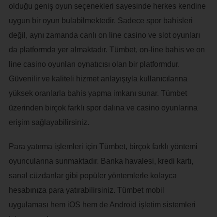
olduğu geniş oyun seçenekleri sayesinde herkes kendine
uygun bir oyun bulabilmektedir. Sadece spor bahisleri
değil, aynı zamanda canlı on line casino ve slot oyunları
da platformda yer almaktadır. Tümbet, on-line bahis ve on
line casino oyunları oynatıcısı olan bir platformdur.
Güvenilir ve kaliteli hizmet anlayışıyla kullanıcılarına
yüksek oranlarla bahis yapma imkanı sunar. Tümbet
üzerinden birçok farklı spor dalına ve casino oyunlarına
erişim sağlayabilirsiniz.
Para yatırma işlemleri için Tümbet, birçok farklı yöntemi
oyuncularına sunmaktadır. Banka havalesi, kredi kartı,
sanal cüzdanlar gibi popüler yöntemlerle kolayca
hesabınıza para yatırabilirsiniz. Tümbet mobil
uygulaması hem iOS hem de Android işletim sistemleri