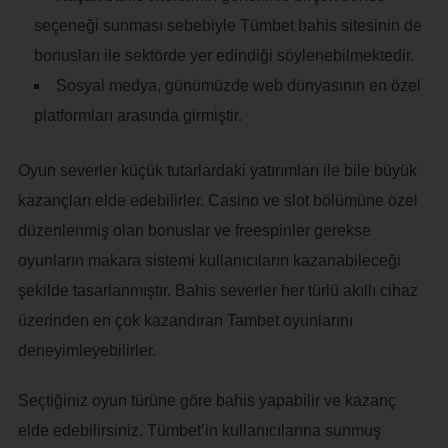
seçeneği sunması sebebiyle Tümbet bahis sitesinin de
bonusları ile sektörde yer edindiği söylenebilmektedir.
Sosyal medya, günümüzde web dünyasının en özel
platformları arasında girmiştir.
Oyun severler küçük tutarlardaki yatırımları ile bile büyük
kazançları elde edebilirler. Casino ve slot bölümüne özel
düzenlenmiş olan bonuslar ve freespinler gerekse
oyunların makara sistemi kullanıcıların kazanabileceği
şekilde tasarlanmıştır. Bahis severler her türlü akıllı cihaz
üzerinden en çok kazandıran Tambet oyunlarını
deneyimleyebilirler.
Seçtiğiniz oyun türüne göre bahis yapabilir ve kazanç
elde edebilirsiniz. Tümbet’in kullanıcılarına sunmuş