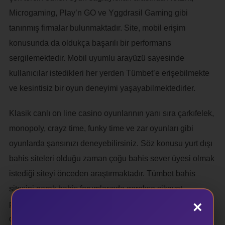
Microgaming, Play’n GO ve Yggdrasil Gaming gibi
tanınmış firmalar bulunmaktadır. Site, mobil erişim
konusunda da oldukça başarılı bir performans
sergilemektedir. Mobil uyumlu arayüzü sayesinde
kullanıcılar istedikleri her yerden Tümbet’e erişebilmekte
ve kesintisiz bir oyun deneyimi yaşayabilmektedirler.
Klasik canlı on line casino oyunlarının yanı sıra çarkıfelek,
monopoly, crayz time, funky time ve zar oyunları gibi
oyunlarda şansınızı deneyebilirsiniz. Söz konusu yurt dışı
bahis siteleri olduğu zaman çoğu bahis sever üyesi olmak
istediği siteyi önceden araştırmaktadır. Tümbet bahis
sitesini gerek bahis forumlarında gerekse şikayet
×
platformlarında araştıran her bahis sever, site hakkında
olumlu yorumlar ile karşılaşacaktır. Tümbet üyelerine