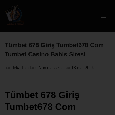
Tümbet 678 Giriş Tumbet678 Com
Tumbet Casino Bahis Sitesi
par
dekart
dans
Non classé
sur
18 mai 2024
Tümbet 678 Giriş
Tumbet678 Com