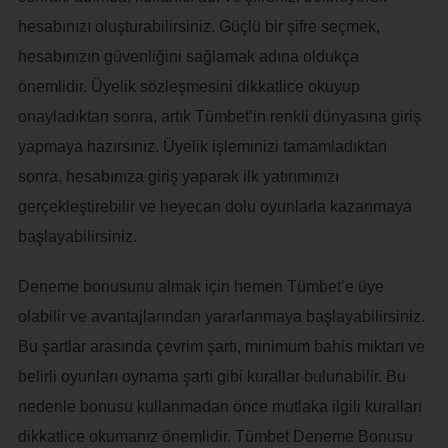
hesabınızı oluşturabilirsiniz. Güçlü bir şifre seçmek,
hesabınızın güvenliğini sağlamak adına oldukça
önemlidir. Üyelik sözleşmesini dikkatlice okuyup
onayladıktan sonra, artık Tümbet’in renkli dünyasına giriş
yapmaya hazırsınız. Üyelik işleminizi tamamladıktan
sonra, hesabınıza giriş yaparak ilk yatırımınızı
gerçekleştirebilir ve heyecan dolu oyunlarla kazanmaya
başlayabilirsiniz.
Deneme bonusunu almak için hemen Tümbet’e üye
olabilir ve avantajlarından yararlanmaya başlayabilirsiniz.
Bu şartlar arasında çevrim şartı, minimum bahis miktarı ve
belirli oyunları oynama şartı gibi kurallar bulunabilir. Bu
nedenle bonusu kullanmadan önce mutlaka ilgili kuralları
dikkatlice okumanız önemlidir. Tümbet Deneme Bonusu