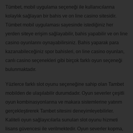
Tümbet, mobil uygulama seçeneği ile kullanıcılarına
kolaylık sağlayan bir bahis ve on line casino sitesidir.
Tümbet mobil uygulaması sayesinde istediğiniz her
yerden siteye erişim sağlayabilir, bahis yapabilir ve on line
casino oyunlarını oynayabilirsiniz. Bahis yaparak para
kazanabileceğiniz spor bahisleri, on line casino oyunları,
canlı casino seçenekleri gibi birçok farklı oyun seçeneği
bulunmaktadır.
Yüzlerce farklı slot oyunu seçeneğine sahip olan Tambet
mobilden de ulaşılabilir durumdadır. Oyun severler çeşitli
oyun kombinasyonlarına ve makara sistemlerine yatırım
gerçekleştirerek Tambet sitesini deneyimleyebilirler.
Kaliteli oyun sağlayıcılarla sunulan slot oyunu hizmeti
lisans güvencesi ile verilmektedir. Oyun severler kopma,