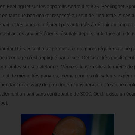
ion FeelingBet sur les appareils Android et iOS. Feelingbet Spo
r en tant que bookmaker respecté au sein de l’industrie. À ses d
ri, et les joueurs n’étaient pas autorisés à détenir un compte 
nt accès aux précédents résultats depuis l’interface afin de mi
 pourtant très essential et permet aux membres réguliers de ne p
rcentage n’est appliqué par le site. Cet facet très positif peut
u faibles sur la plateforme. Même si le web site a le mérite de 
t tout de même très pauvres, même pour les utilisateurs expérime
ependant necessary de prendre en considération, c’est que contr
ctement un pari sans contrepartie de 300€. Oui.Il existe un écar
bet.