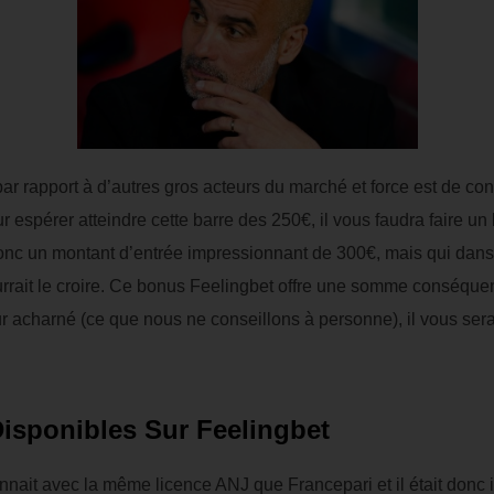
r rapport à d’autres gros acteurs du marché et force est de cons
r espérer atteindre cette barre des 250€, il vous faudra faire u
nc un montant d’entrée impressionnant de 300€, mais qui dans l
ourrait le croire. Ce bonus Feelingbet offre une somme conséqu
ur acharné (ce que nous ne conseillons à personne), il vous sera
Disponibles Sur Feelingbet
onnait avec la même licence ANJ que Francepari et il était donc