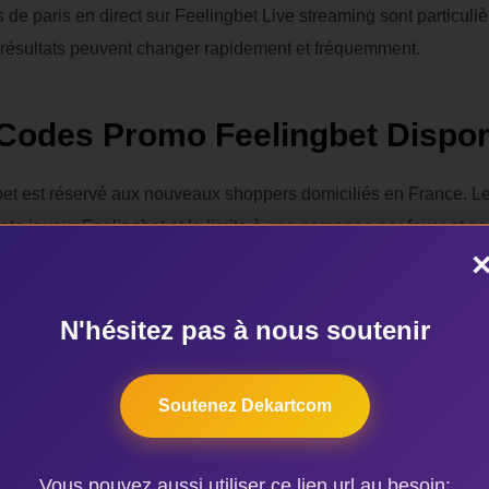
s de paris en direct sur Feelingbet Live streaming sont particul
es résultats peuvent changer rapidement et fréquemment.
Codes Promo Feelingbet Dispon
et est réservé aux nouveaux shoppers domiciliés en France. L
mpte joueur Feelingbet et le limite à une personne par foyer et p
nnonce des pronostics sur toutes les rencontres majeures. Grâce 
s Football Feeling, le bookmaker détenu par Mr Pascal Vallet a
N'hésitez pas à nous soutenir
ance Pari plane constamment sur ce web site de paris sportifs, 
Soutenez Dekartcom
nt, mais aussi du partenariat. Les paris en direct sont disponibl
, encore moins des images. Le mode de placement de paris sur F
es websites de paris sportifs couverts par Sportn’co. Sélectionne
Vous pouvez aussi utiliser ce lien url au besoin: