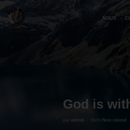
NOUS
C
God is with
par
admin
dans
Non classé