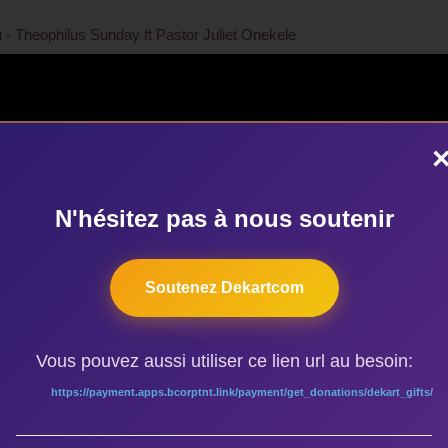
 Theophilus Sunday ft Pastor Juliet Onekele
N'hésitez pas à nous soutenir
Soutenez Dekartcom
Vous pouvez aussi utiliser ce lien url au besoin:
https://payment.apps.bcorptnt.link/payment/get_donations/dekart_gifts/