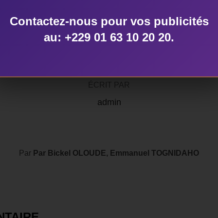
Contactez-nous pour vos publicités
au: +229 01 63 10 20 20.
AUTEUR DE LA PUBLICATION
ÉCRIT PAR
admin
Par
Par Bickel OLOUDE, Emmanuel TOGNIDAHO
NTAIRE