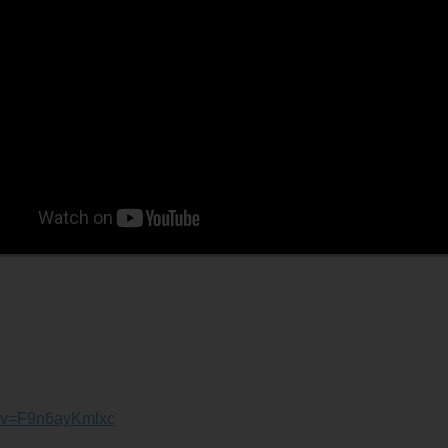
h?v=F9n6ayKmlxc