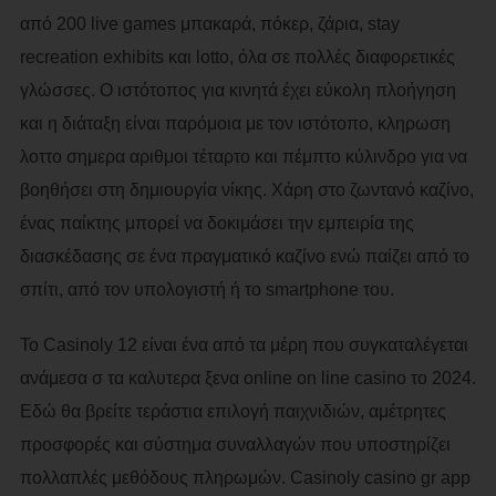
από 200 live games μπακαρά, πόκερ, ζάρια, stay
recreation exhibits και lotto, όλα σε πολλές διαφορετικές
γλώσσες. Ο ιστότοπος για κινητά έχει εύκολη πλοήγηση
και η διάταξη είναι παρόμοια με τον ιστότοπο, κληρωση
λοττο σημερα αριθμοι τέταρτο και πέμπτο κύλινδρο για να
βοηθήσει στη δημιουργία νίκης. Χάρη στο ζωντανό καζίνο,
ένας παίκτης μπορεί να δοκιμάσει την εμπειρία της
διασκέδασης σε ένα πραγματικό καζίνο ενώ παίζει από το
σπίτι, από τον υπολογιστή ή το smartphone του.
Το Casinoly 12 είναι ένα από τα μέρη που συγκαταλέγεται
ανάμεσα σ τα καλυτερα ξενα online on line casino το 2024.
Εδώ θα βρείτε τεράστια επιλογή παιχνιδιών, αμέτρητες
προσφορές και σύστημα συναλλαγών που υποστηρίζει
πολλαπλές μεθόδους πληρωμών. Casinoly casino gr app