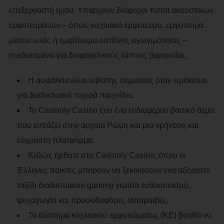
επεξεργαστή ήχου. Υπάρχουν διάφοροι τύποι ακουστικών
εμφυτευμάτων – όπως κοχλιακό εμφύτευμα, εμφύτευμα
μέσου ωτός ή εμφύτευμα οστέινης αγωγιμότητας –
σχεδιασμένα για διαφορετικούς τύπους βαρηκοΐας.
Η ασφάλεια είναι υψίστης σημασίας όταν πρόκειται
για διαδικτυακά τυχερά παιχνίδια.
Το Casinoly Casino έχει ένα ενδιαφέρον βασικό θέμα
που εστιάζει στην αρχαία Ρώμη και μια γρήγορη και
εύχρηστη πλατφόρμα.
Καλώς ήρθατε στο Casinoly Casino, όπου οι
Έλληνες παίκτες μπορούν να ξεκινήσουν ένα αξέχαστο
ταξίδι διαδικτυακού gaming γεμάτο ενθουσιασμό,
ψυχαγωγία και προσοδοφόρες ανταμοιβές.
Το σύστημα κοχλιακού εμφυτεύματος (ΚΕ) βοηθά να