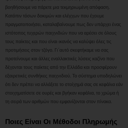
βοηθήσουμε να πάρετε μια τεκμηριωμένη απόφαση.
Κατόπιν τόσων δοκιμών και ελέγχων που έχουμε
πραγματοποιήσει, καταλαβαίνουμε πως δεν υπάρχει ένας
ιστότοπος τυχερών παιχνιδιών που να αρέσει σε όλους
τους παίκτες και που είναι ικανός να καλύψει όλες τις
προτιμήσεις στον τζόγο. Γι΄αυτό σκεφτήκαμε να σας
προτείνουμε και άλλες εναλλακτικές λύσεις καζίνο που
δέχονται τους παίκτες από την Ελλάδα και προσφέρουν
εξαιρετικές συνθήκες παιχνιδιού. Το σύστημα υποδηλώνει
ότι δεν πρέπει να αλλάξετε το στοίχημά σας σε κεφάλια εάν
στοιχηματίσετε σε ουρές και βγήκαν κεφάλια, το χρώμα ή
τη σειρά των αριθμών που εμφανίζονται στον πίνακα.
Ποιες Είναι Οι Μέθοδοι Πληρωμής