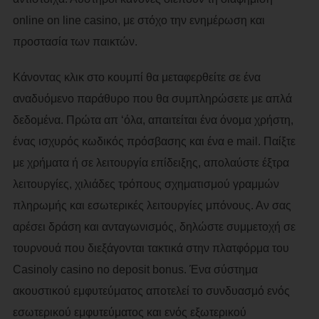
online on line casino, με στόχο την ενημέρωση και
προστασία των παικτών.
Κάνοντας κλικ στο κουμπί θα μεταφερθείτε σε ένα
αναδυόμενο παράθυρο που θα συμπληρώσετε με απλά
δεδομένα. Πρώτα απ ‘όλα, απαιτείται ένα όνομα χρήστη,
ένας ισχυρός κωδικός πρόσβασης και ένα e mail. Παίξτε
με χρήματα ή σε λειτουργία επίδειξης, απολαύστε έξτρα
λειτουργίες, χιλιάδες τρόπους σχηματισμού γραμμών
πληρωμής και εσωτερικές λειτουργίες μπόνους. Αν σας
αρέσει δράση και ανταγωνισμός, δηλώστε συμμετοχή σε
τουρνουά που διεξάγονται τακτικά στην πλατφόρμα του
Casinoly casino no deposit bonus. Ένα σύστημα
ακουστικού εμφυτεύματος αποτελεί το συνδυασμό ενός
εσωτερικού εμφυτεύματος και ενός εξωτερικού