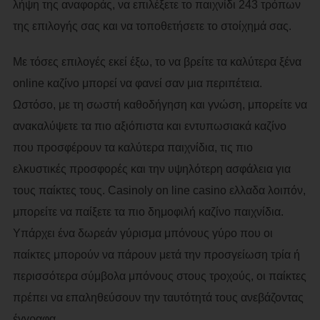
λήψη της αναφοράς, να επιλέξετε το παιχνίδι 243 τρόπων
της επιλογής σας και να τοποθετήσετε το στοίχημά σας.
Με τόσες επιλογές εκεί έξω, το να βρείτε τα καλύτερα ξένα
online καζίνο μπορεί να φανεί σαν μια περιπέτεια.
Ωστόσο, με τη σωστή καθοδήγηση και γνώση, μπορείτε να
ανακαλύψετε τα πιο αξιόπιστα και εντυπωσιακά καζίνο
που προσφέρουν τα καλύτερα παιχνίδια, τις πιο
ελκυστικές προσφορές και την υψηλότερη ασφάλεια για
τους παίκτες τους. Casinoly on line casino ελλαδα λοιπόν,
μπορείτε να παίξετε τα πιο δημοφιλή καζίνο παιχνίδια.
Υπάρχει ένα δωρεάν γύρισμα μπόνους γύρο που οι
παίκτες μπορούν να πάρουν μετά την προσγείωση τρία ή
περισσότερα σύμβολα μπόνους στους τροχούς, οι παίκτες
πρέπει να επαληθεύσουν την ταυτότητά τους ανεβάζοντας
έγγραφα.