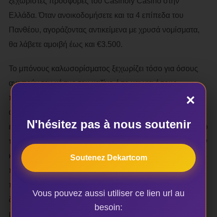
ξεχωριστές προσφορές του Casinoly Casino στην
Ελλάδα. Όταν ανοικοδομήσετε και τα 4 επίπεδα του
Πανθέου, αγοράζοντας αντικείμενα με χρυσά νομίσματα,
θα λάβετε αμοιβή έως και €3.500.
Το μπόνους καλωσορίσματος ξεχωρίζει τόσο για όσους
αγαπούν τον κόσμο του καζίνο όσο και για όσους
×
προτιμούν τον κόσμο του στοιχήματος. Ένα άνετο σημείο
αναφοράς στον τζόγο, το My Empire Casino είναι από
N'hésitez pas à nous soutenir
εκείνα τα διαδικτυακά μέρη που δέχονται τους παίκτες από
την Ελλάδα και θα εκπλήσσουν με την επιλογή παιχνιδιών
και προσφορών. Επιλέξτε ανάμεσα σε κλασικούς και
Soutenez Dekartcom
προοδευτικούς κουλοχέρηδες, επιτραπέζια, crash
παιχνίδια, αποκλειστικά και φυσικά παιχνίδια με
Vous pouvez aussi utiliser ce lien url au
ζωντανούς κρουπιέρηδες. Το καζίνο Casinoly στολισμένο
besoin:
με θέματα εμπνευσμένα από την ιστορία της Αρχαίας