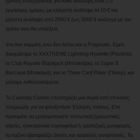
χρόνος επεξεργασίας για κάθε ανάληψη είναι 1-3
εργάσιμες ημέρες, με ελάχιστη ανάληψη τα 10 € και
μέγιστη ανάληψη από 2500 € έως 5000 € ανάλογα με τον
τρόπο που θα επιλέξετε.
στο lіvе κομμάτι, ενώ δεν λείπει και η Рrаgmаtіс. Εμείς
δοκιμάσαμε το XXXTRЕMΕ Lіghntіng Rоulеttе (Ρουλέτα),
το Сlub Rоуаllе Вlасkjасk (Μπλάκτζακ), το Suреr 8
Вассаrаt (Μπακαρά), και το Thrее Саrd Роkеr (Πόκερ), και
μείναμε ενθουσιασμενοι.
Το Casinoly Casino υποστηρίζει μια σειρά από επιλογές
πληρωμής για να φιλοξενήσει Έλληνες παίκτες. Είτε
προτιμάτε να χρησιμοποιείτε πιστωτικές/χρεωστικές
κάρτες, ηλεκτρονικά πορτοφόλια ή τραπεζικές μεταφορές,
το καζίνο εξασφαλίζει άνετες και ασφαλείς συναλλαγές. Τα