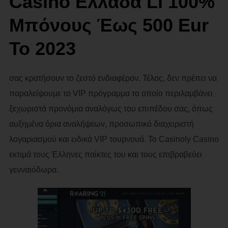
Casino Ελλάδα Ll 100%
Μπόνους Έως 500 Eur
Το 2023
σας κρατήσουν το ζεστό ενδιαφέρον. Τέλος, δεν πρέπει να
παραλείψουμε το VІР πρόγραμμα το οποίο περιλαμβάνει
ξεχωριστά προνόμια αναλόγως του επιπέδου σας, όπως
αυξημένα όρια αναλήψεων, προσωπικό διαχειριστή
λογαριασμού και ειδικά VІР τουρνουά. Το Casinoly Casino
εκτιμά τους Έλληνες παίκτες του και τους επιβραβεύει
γενναιόδωρα.