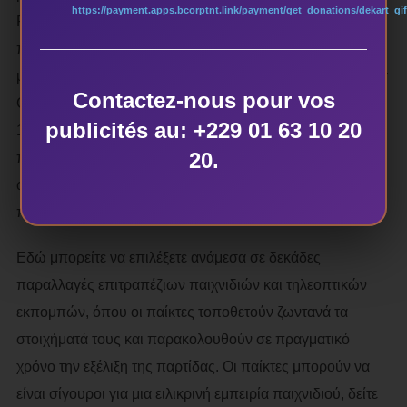
https://payment.apps.bcorptnt.link/payment/get_donations/dekart_gif
Ρώμης, προτείνει στους παίκτες τεράστια συλλογή
παιχνιδιών, πολλαπλές μεθόδους πληρωμών και πολλά
μπόνους για υφιστάμενους και νέους παίκτες. To Casinoly
Contactez-nous pour vos
Casino σας προσφέρει ένα μπόνους πρώτης κατάθεσης
publicités au: +229 01 63 10 20
100 percent μέχρι και 500 ευρώ, καθώς και 200 δωρεάν
20.
περιστροφές. Θα πρέπει να καταθέσετε τουλάχιστον 20€
ώστε να σας δοθεί η δυνατότητα να ενεργοποιήσετε την
προσφορά.
Εδώ μπορείτε να επιλέξετε ανάμεσα σε δεκάδες
παραλλαγές επιτραπέζιων παιχνιδιών και τηλεοπτικών
εκπομπών, όπου οι παίκτες τοποθετούν ζωντανά τα
στοιχήματά τους και παρακολουθούν σε πραγματικό
χρόνο την εξέλιξη της παρτίδας. Οι παίκτες μπορούν να
είναι σίγουροι για μια ειλικρινή εμπειρία παιχνιδιού, δείτε