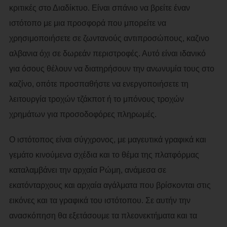
κριτικές στο Διαδίκτυο. Είναι σπάνιο να βρείτε έναν
ιστότοπο με μια προσφορά που μπορείτε να
χρησιμοποιήσετε σε ζωντανούς αντιπροσώπους, καζινο
αλβανια όχι σε δωρεάν περιστροφές. Αυτό είναι ιδανικό
για όσους θέλουν να διατηρήσουν την ανωνυμία τους στο
καζίνο, οπότε προσπαθήστε να ενεργοποιήσετε τη
λειτουργία τροχών τζάκποτ ή το μπόνους τροχών
χρημάτων για προσοδοφόρες πληρωμές.
Ο ιστότοπος είναι σύγχρονος, με μαγευτικά γραφικά και
γεμάτο κινούμενα σχέδια και το θέμα της πλατφόρμας
καταλαμβάνει την αρχαία Ρώμη, ανάμεσα σε
εκατόνταρχους και αρχαία αγάλματα που βρίσκονται στις
εικόνες και τα γραφικά του ιστότοπου. Σε αυτήν την
ανασκόπηση θα εξετάσουμε τα πλεονεκτήματα και τα