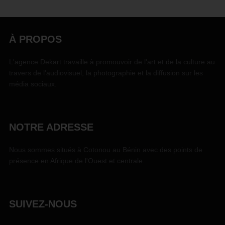
À PROPOS
L'agence Dekart travaille à promouvoir de l'art et de la culture au
travers de l'audiovisuel, la photographie et la diffusion sur les
média sociaux.
NOTRE ADRESSE
Nous sommes situés à Cotonou au Bénin avec des points de
présence en Afrique de l'Ouest et centrale.
SUIVEZ-NOUS