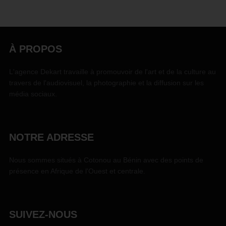
À PROPOS
L'agence Dekart travaille à promouvoir de l'art et de la culture au
travers de l'audiovisuel, la photographie et la diffusion sur les
média sociaux.
NOTRE ADRESSE
Nous sommes situés à Cotonou au Bénin avec des points de
présence en Afrique de l'Ouest et centrale.
SUIVEZ-NOUS