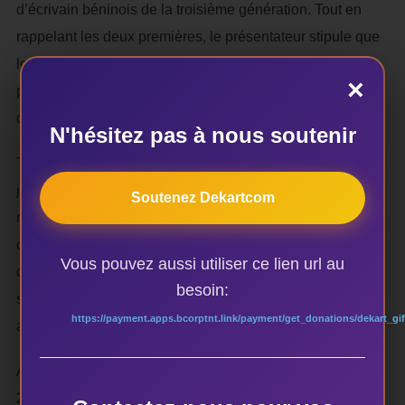
d’écrivain béninois de la troisième génération. Tout en
rappelant les deux premières, le présentateur stipule que
le dernier Habib Dakpogan apparaît comme une
×
pyramide, vue de face et constitue une marque
d’engagement de son auteur dans la société.
N'hésitez pas à nous soutenir
Tout comme pour confirmer les propos de celui- ci, le
jeune écrivain, prenant la parole déclare : « je suis un
Soutenez Dekartcom
révolté ». Pendant dix minutes environ, il a narré les
circonstances d’écriture de son dernier ouvrage et dit être
Vous pouvez aussi utiliser ce lien url au
continûment désolé de voir le développement d’un pays
besoin:
sinon d’un continent, pris en otage par des profiteurs
https://payment.apps.bcorptnt.link/payment/get_donations/dekart_gif
avérés.
Avant Etha Contest, publié à Les Editions Plurielles en
2016, l’auteur a écrit Partir ou rester, l’infamante