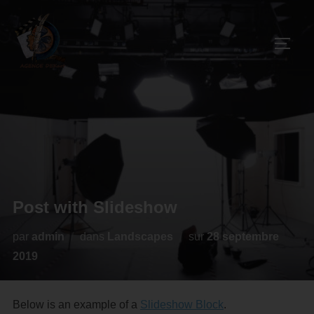
Post with Slideshow
par
admin
dans
Landscapes
sur
28 septembre
2019
Below is an example of a
Slideshow Block
.