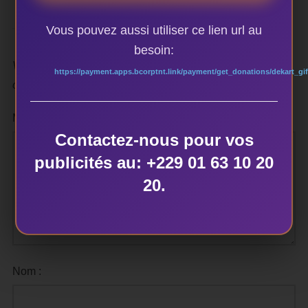
Vous pouvez aussi utiliser ce lien url au
besoin:
Votre adresse e-mail ne sera pas publiée.
Les champs
https://payment.apps.bcorptnt.link/payment/get_donations/dekart_gif
obligatoires sont indiqués avec
*
Message :
Contactez-nous pour vos
publicités au: +229 01 63 10 20
20.
Nom :