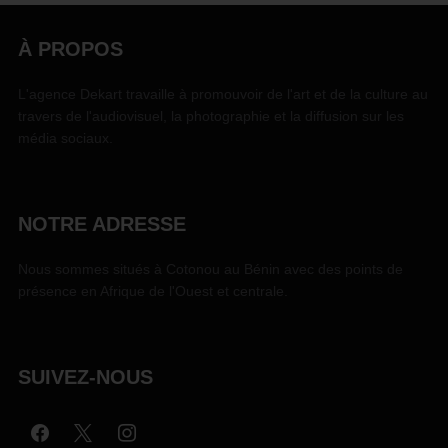
À PROPOS
L'agence Dekart travaille à promouvoir de l'art et de la culture au
travers de l'audiovisuel, la photographie et la diffusion sur les
média sociaux.
NOTRE ADRESSE
Nous sommes situés à Cotonou au Bénin avec des points de
présence en Afrique de l'Ouest et centrale.
SUIVEZ-NOUS