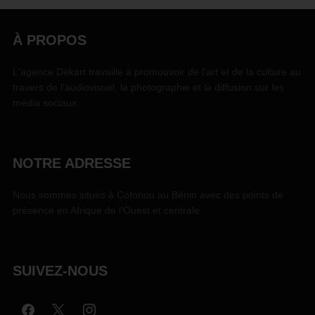
À PROPOS
L'agence Dekart travaille à promouvoir de l'art et de la culture au
travers de l'audiovisuel, la photographie et la diffusion sur les
média sociaux.
NOTRE ADRESSE
Nous sommes situés à Cotonou au Bénin avec des points de
présence en Afrique de l'Ouest et centrale.
SUIVEZ-NOUS