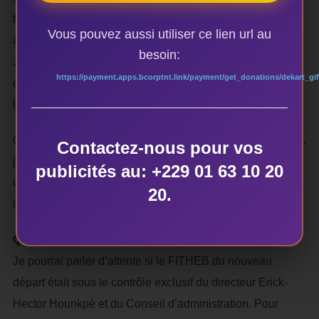
budget d’environ 300.000.000FCFA, la 13ème biennale
Vous pouvez aussi utiliser ce lien url au
avec Erick-Hector Hounkpè a reçu pour le FITHEB
besoin:
Jononxi, au total 19 spectacles de théâtre, de conte,
https://payment.apps.bcorptnt.link/payment/get_donations/dekart_gif
d’humour et des lectures scéniques dont 10 du Bénin et
09 de l’extérieur sans oublier le FITHEB migratoire.
Quant à ma fierté sur le choix du ministre Oswald Homéky,
Contactez-nous pour vos
je veux croire que juste après, le FITHEB du nouveau
publicités au: +229 01 63 10 20
départ, le FITHEB migratoire prendra le relai courant
20.
l’année 2019.
Quelles sont vos attentes pour ce FITHEB ?
Je pourrai parler d’attente si le FITHEB du nouveau
départ était sous le contrôle exclusif du directeur Erick-
Hector Hounkpè et du Conseil d’administration. Pour