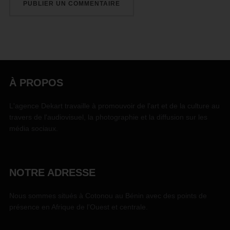
À PROPOS
L'agence Dekart travaille à promouvoir de l'art et de la culture au
travers de l'audiovisuel, la photographie et la diffusion sur les
média sociaux.
NOTRE ADRESSE
Nous sommes situés à Cotonou au Bénin avec des points de
présence en Afrique de l'Ouest et centrale.