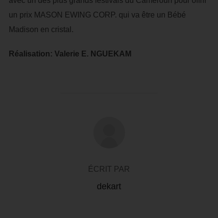
avec un des plus grands festivals du Cameroun pour offrir
un prix MASON EWING CORP. qui va être un Bébé
Madison en cristal.
Réalisation: Valerie E. NGUEKAM
AUTEUR DE LA PUBLICATION
ÉCRIT PAR
dekart