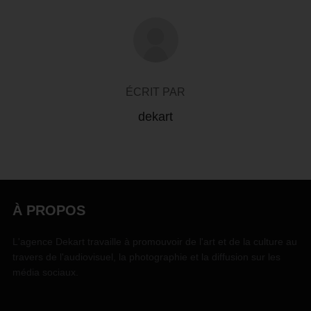
AUTEUR DE LA PUBLICATION
ÉCRIT PAR
dekart
À PROPOS
L'agence Dekart travaille à promouvoir de l'art et de la culture au
travers de l'audiovisuel, la photographie et la diffusion sur les
média sociaux.