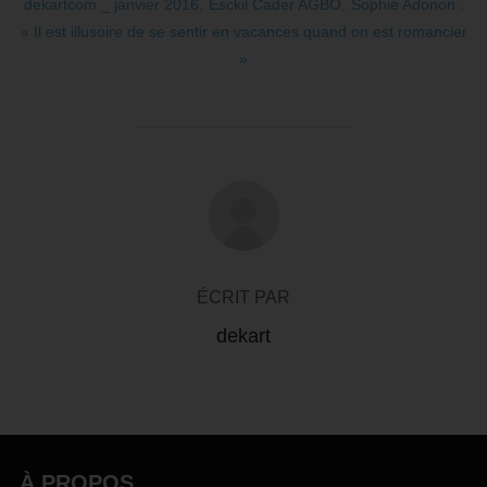
dekartcom _ janvier 2016
,
Esckil Cader AGBO
,
Sophie Adonon :
« Il est illusoire de se sentir en vacances quand on est romancier
»
AUTEUR DE LA PUBLICATION
ÉCRIT PAR
dekart
À PROPOS