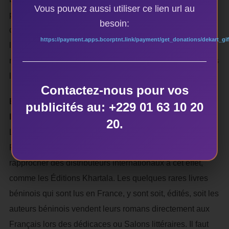
Vous pouvez aussi utiliser ce lien url au
pour que parvienne bientôt la bonne nouvelle. Je leur fais
besoin:
confiance car si le collège des Inspecteurs de français de
https://payment.apps.bcorptnt.link/payment/get_donations/dekart_gif
l’enseignement secondaire ont jugé bon d’établir une
nouvelle liste des œuvres au programme d’étude dans les
lycées et collèges, c’est que cela s’avère nécessaire.
Contactez-nous pour vos
En France où vous vivez, les livres béninois sont- ils
publicités au: +229 01 63 10 20
lus ?
20.
Les livres béninois édités au Bénin sont inaccessibles en
France. Les Maisons d’éditions béninoises doivent se
rapprocher des distributeurs internationaux à cet effet,
comme les Éditions Khartala. Les quelques rares livres
béninois qui sont lus en France, y sont soit, édités, soit les
auteurs béninois vendent leurs romans directement aux
Français lors des dédicaces ou Salons littéraires. Il faut