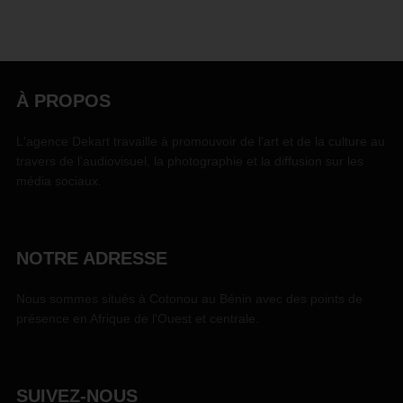
À PROPOS
L'agence Dekart travaille à promouvoir de l'art et de la culture au
travers de l'audiovisuel, la photographie et la diffusion sur les
média sociaux.
NOTRE ADRESSE
Nous sommes situés à Cotonou au Bénin avec des points de
présence en Afrique de l'Ouest et centrale.
SUIVEZ-NOUS