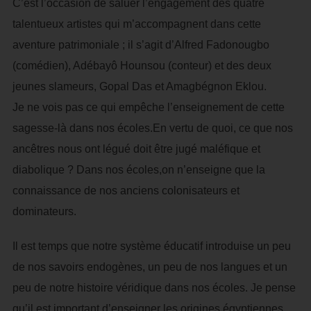
C’est l’occasion de saluer l’engagement des quatre
talentueux artistes qui m’accompagnent dans cette
aventure patrimoniale ; il s’agit d’Alfred Fadonougbo
(comédien), Adébayô Hounsou (conteur) et des deux
jeunes slameurs, Gopal Das et Amagbégnon Eklou.
Je ne vois pas ce qui empêche l’enseignement de cette
sagesse-là dans nos écoles.En vertu de quoi, ce que nos
ancêtres nous ont légué doit être jugé maléfique et
diabolique ? Dans nos écoles,on n’enseigne que la
connaissance de nos anciens colonisateurs et
dominateurs.
Il est temps que notre système éducatif introduise un peu
de nos savoirs endogènes, un peu de nos langues et un
peu de notre histoire véridique dans nos écoles. Je pense
qu’il est important d’enseigner les origines égyptiennes