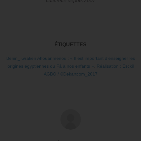
culturelle depuis 2007
ÉTIQUETTES
Bénin_ Gratien Ahouanmènou : « Il est important d’enseigner les
origines égyptiennes du Fâ à nos enfants »
,
Réalisation : Esckil
AGBO / ©Dekartcom_2017
AUTEUR DE LA PUBLICATION