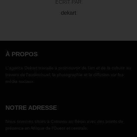
ÉCRIT PAR
dekart
À PROPOS
L'agence Dekart travaille à promouvoir de l'art et de la culture au
travers de l'audiovisuel, la photographie et la diffusion sur les
média sociaux.
NOTRE ADRESSE
Nous sommes situés à Cotonou au Bénin avec des points de
présence en Afrique de l'Ouest et centrale.