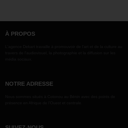
À PROPOS
L'agence Dekart travaille à promouvoir de l'art et de la culture au
travers de l'audiovisuel, la photographie et la diffusion sur les
média sociaux.
NOTRE ADRESSE
Nous sommes situés à Cotonou au Bénin avec des points de
présence en Afrique de l'Ouest et centrale.
SUIVEZ-NOUS