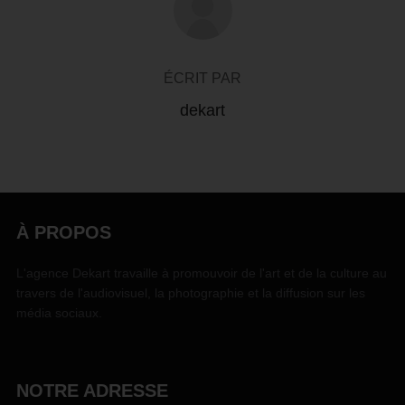
ÉCRIT PAR
dekart
À PROPOS
L'agence Dekart travaille à promouvoir de l'art et de la culture au
travers de l'audiovisuel, la photographie et la diffusion sur les
média sociaux.
NOTRE ADRESSE