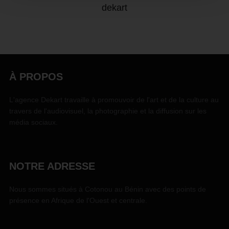
dekart
À PROPOS
L'agence Dekart travaille à promouvoir de l'art et de la culture au
travers de l'audiovisuel, la photographie et la diffusion sur les
média sociaux.
NOTRE ADRESSE
Nous sommes situés à Cotonou au Bénin avec des points de
présence en Afrique de l'Ouest et centrale.