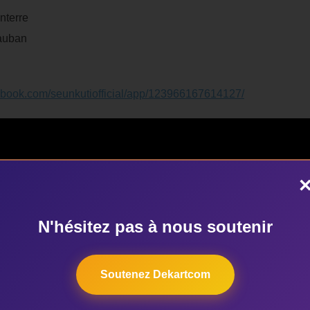
nterre
tauban
ebook.com/seunkutiofficial/app/123966167614127/
N'hésitez pas à nous soutenir
Soutenez Dekartcom