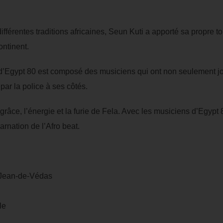
fférentes traditions africaines, Seun Kuti a apporté sa propre t
continent.
l d’Egypt 80 est composé des musiciens qui ont non seulement j
par la police à ses côtés.
râce, l’énergie et la furie de Fela. Avec les musiciens d’Egypt 
ncarnation de l’Afro beat.
t-Jean-de-Védas
le