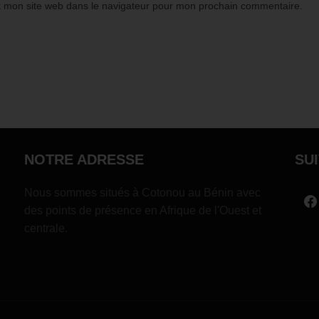
t mon site web dans le navigateur pour mon prochain commentaire.
NOTRE ADRESSE
SU
Nous sommes situés à Cotonou au Bénin avec
des points de présence en Afrique de l'Ouest et
centrale.