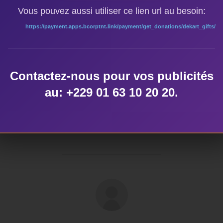
Vous pouvez aussi utiliser ce lien url au besoin:
https://payment.apps.bcorptnt.link/payment/get_donations/dekart_gifts/
Contactez-nous pour vos publicités
au: +229 01 63 10 20 20.
AUTEUR DE LA PUBLICATION