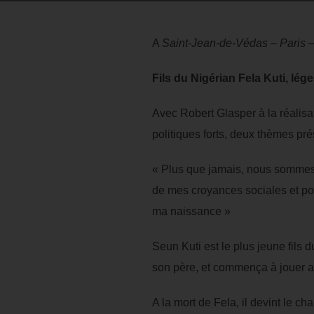
A
Saint-Jean-de-Védas – Paris –
Fils du Nigérian Fela Kuti, lég
Avec Robert Glasper à la réalisa
politiques forts, deux thèmes pré
« Plus que jamais, nous sommes 
de mes croyances sociales et po
ma naissance »
Seun Kuti est le plus jeune fils 
son père, et commença à jouer av
A la mort de Fela, il devint le ch