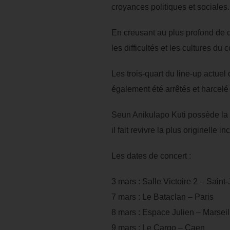
croyances politiques et sociales.
En creusant au plus profond de di
les difficultés et les cultures du 
Les trois-quart du line-up actue
également été arrêtés et harcelé 
Seun Anikulapo Kuti possède la g
il fait revivre la plus originelle i
Les dates de concert :
3 mars : Salle Victoire 2 – Sain
7 mars : Le Bataclan – Paris
8 mars : Espace Julien – Marseil
9 mars : Le Cargo – Caen