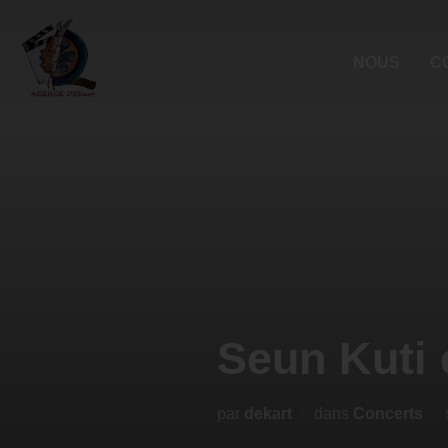
NOUS
C
Seun Kuti 
par
dekart
dans
Concerts