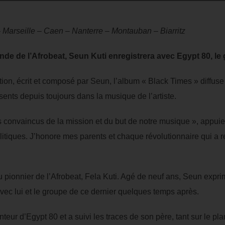
 Marseille – Caen – Nanterre – Montauban – Biarritz
ende de l’Afrobeat, Seun Kuti enregistrera avec Egypt 80, le
tion, écrit et composé par Seun, l’album « Black Times » diffu
sents depuis toujours dans la musique de l’artiste.
convaincus de la mission et du but de notre musique », appuie 
litiques. J’honore mes parents et chaque révolutionnaire qui a
du pionnier de l’Afrobeat, Fela Kuti. Agé de neuf ans, Seun expr
ec lui et le groupe de ce dernier quelques temps après.
anteur d’Egypt 80 et a suivi les traces de son père, tant sur le p