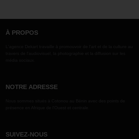
À PROPOS
L'agence Dekart travaille à promouvoir de l'art et de la culture au
travers de l'audiovisuel, la photographie et la diffusion sur les
média sociaux.
NOTRE ADRESSE
Nous sommes situés à Cotonou au Bénin avec des points de
présence en Afrique de l'Ouest et centrale.
SUIVEZ-NOUS