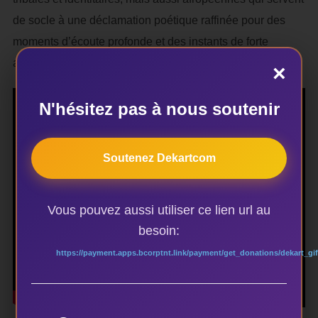
de socle à une déclamation poétique raffinée pour des
moments d’écoute profonde et des instants de forte
ambiance.
×
N'hésitez pas à nous soutenir
Soutenez Dekartcom
Vous pouvez aussi utiliser ce lien url au
besoin:
https://payment.apps.bcorptnt.link/payment/get_donations/dekart_gif