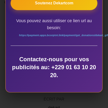
choisi de revenir dans son pays.
Soutenez Dekartcom
Vous pouvez aussi utiliser ce lien url au
besoin:
https://payment.apps.bcorptnt.link/payment/get_donations/dekart_gif
ÉTIQUETTES
SAGBOHAN DANIALOU en concert live à l'IF
Contactez-nous pour vos
publicités au: +229 01 63 10 20
20.
AUTEUR DE LA PUBLICATION
ÉCRIT PAR
dekart