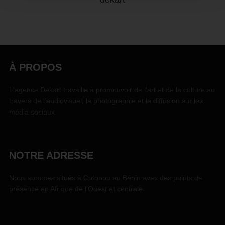
À PROPOS
L'agence Dekart travaille à promouvoir de l'art et de la culture au
travers de l'audiovisuel, la photographie et la diffusion sur les
média sociaux.
NOTRE ADRESSE
Nous sommes situés à Cotonou au Bénin avec des points de
présence en Afrique de l'Ouest et centrale.