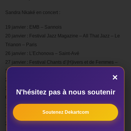
Sandra Nkaké en concert :
19 janvier : EMB – Sannois
20 janvier : Festival Jazz Magazine – All That Jazz – Le
Trianon – Paris
26 janvier : L’Echonova – Saint-Avé
27 janvier : Festival Chants d’(H)ivers et de Femmes –
Serignan
×
2 février : Salle de Spectacles – Saint-Jean-de-la-Ruelle
3 février : LE PLAN – Ris-Orangis
N'hésitez pas à nous soutenir
6 février : Salle Nougaro – Toulouse
16 mars : Eglise de Montonvillers – Montonvillers
Soutenez Dekartcom
12 avril : CENTRE CULTUREL JACQUES TATI – Amiens
27 avril : La Confluence – Betton