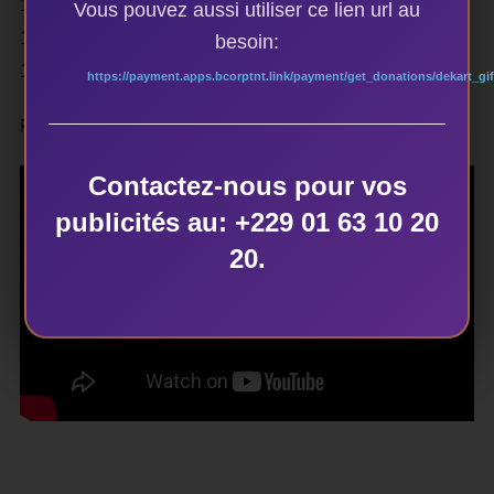
16 mai : La Ferme du Buisson – Marne-la-Vallée
Vous pouvez aussi utiliser ce lien url au
1er juin : Théâtre Na Loba – Pennautier
besoin:
15 juin : Le Carré Magique – Lannion
https://payment.apps.bcorptnt.link/payment/get_donations/dekart_gif
Plus d’infos :
https://sandrankake.com/
Contactez-nous pour vos
publicités au: +229 01 63 10 20
20.