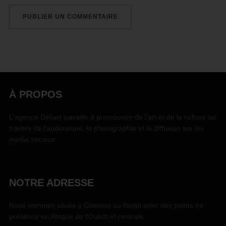
À PROPOS
L'agence Dekart travaille à promouvoir de l'art et de la culture au
travers de l'audiovisuel, la photographie et la diffusion sur les
média sociaux.
NOTRE ADRESSE
Nous sommes situés à Cotonou au Bénin avec des points de
présence en Afrique de l'Ouest et centrale.