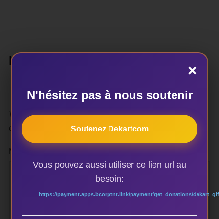
LAISSER UN COMMENTAIRE
×
N'hésitez pas à nous soutenir
Votre adresse e-mail ne sera pas publiée.
Les champs
obligatoires sont indiqués avec
*
Soutenez Dekartcom
Message :
Vous pouvez aussi utiliser ce lien url au
besoin:
https://payment.apps.bcorptnt.link/payment/get_donations/dekart_gif