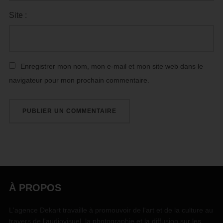
Site :
Enregistrer mon nom, mon e-mail et mon site web dans le
navigateur pour mon prochain commentaire.
À PROPOS
L'agence Dekart travaille à promouvoir de l'art et de la culture au
travers de l'audiovisuel, la photographie et la diffusion sur les