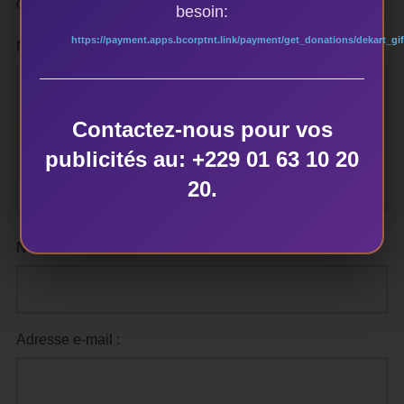
obligatoires sont indiqués avec
*
besoin:
https://payment.apps.bcorptnt.link/payment/get_donations/dekart_gif
Message :
Contactez-nous pour vos
publicités au: +229 01 63 10 20
20.
Nom :
Adresse e-mail :