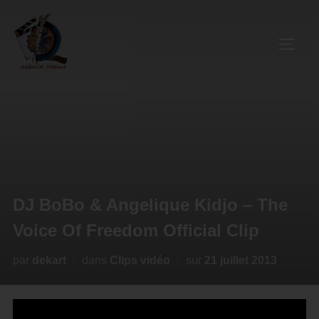
DJ BoBo & Angelique Kidjo – The
Voice Of Freedom Official Clip
par
dekart
dans
Clips vidéo
sur
21 juillet 2013