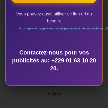
Official YouTube Channel
Vous pouvez aussi utiliser ce lien url au
and never miss a Dj BoBo
besoin:
Video:
https://payment.apps.bcorptnt.link/payment/get_donations/dekart_gif
Contactez-nous pour vos
publicités au: +229 01 63 10 20
AUTEUR DE LA PUBLICATION
20.
ÉCRIT PAR
dekart