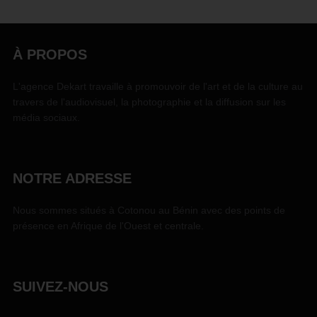
À PROPOS
L'agence Dekart travaille à promouvoir de l'art et de la culture au
travers de l'audiovisuel, la photographie et la diffusion sur les
média sociaux.
NOTRE ADRESSE
Nous sommes situés à Cotonou au Bénin avec des points de
présence en Afrique de l'Ouest et centrale.
SUIVEZ-NOUS