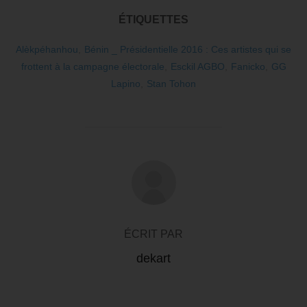
ÉTIQUETTES
Alèkpéhanhou
,
Bénin _ Présidentielle 2016 : Ces artistes qui se
frottent à la campagne électorale
,
Esckil AGBO
,
Fanicko
,
GG
Lapino
,
Stan Tohon
AUTEUR DE LA PUBLICATION
ÉCRIT PAR
dekart