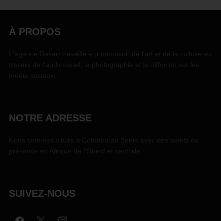
À PROPOS
L'agence Dekart travaille à promouvoir de l'art et de la culture au
travers de l'audiovisuel, la photographie et la diffusion sur les
média sociaux.
NOTRE ADRESSE
Nous sommes situés à Cotonou au Bénin avec des points de
présence en Afrique de l'Ouest et centrale.
SUIVEZ-NOUS