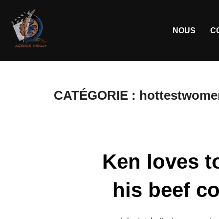
NOUS
C
CATÉGORIE :
hottestwomen
Ken loves t
his beef c