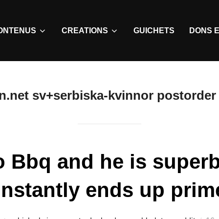
ONTENUS
CREATIONS
GUICHETS
DONS E
.net sv+serbiska-kvinnor postorder
o Bbq and he is superb
onstantly ends up prime