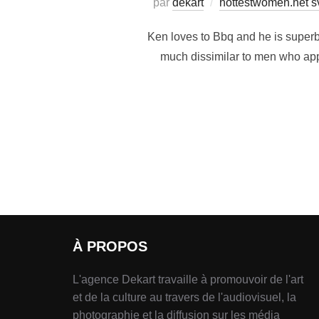
par
dekart
hottestwomen.net sv
Ken loves to Bbq and he is superb 
much dissimilar to men who appe
À PROPOS
L'agence Dekart travaille à promouvoir de l'art
et de la culture au travers de l'audiovisuel, la
photographie et la diffusion sur les média