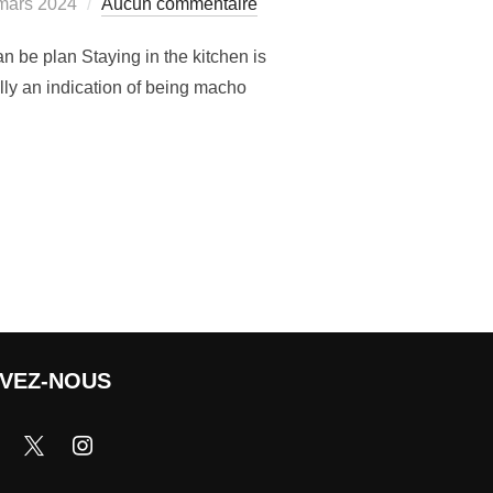
mars 2024
Aucun commentaire
n be plan Staying in the kitchen is
lly an indication of being macho
IVEZ-NOUS