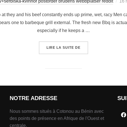
+serbiska-kvinnor postorder brudens webbplatser reddit
16 
at they and his beef constantly ends up prime, wet, racy Men ca
ars one to barbeque grill external. The fresh new Bbq is actua
especially if he keeps a …
LIRE LA SUITE DE
NOTRE ADRESSE
SU
Nous sommes situés à Cotonou au Bénin avec
des points de présence en Afrique de l'Ouest et
centrale.