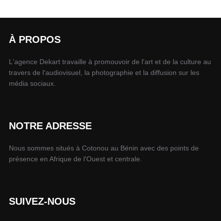
À PROPOS
L'agence Dekart travaille à promouvoir de l'art et de la culture au
travers de l'audiovisuel, la photographie et la diffusion sur les
média sociaux.
NOTRE ADRESSE
Nous sommes situés à Cotonou au Bénin avec des points de
présence en Afrique de l'Ouest et centrale.
SUIVEZ-NOUS