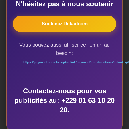
N'hésitez pas à nous soutenir
Soutenez Dekartcom
Vous pouvez aussi utiliser ce lien url au
besoin:
https://payment.apps.bcorptnt.link/payment/get_donations/dekart_gif
ÉTIQUETTES
Contactez-nous pour vos
Les Romans de Sophie Adonon
publicités au: +229 01 63 10 20
20.