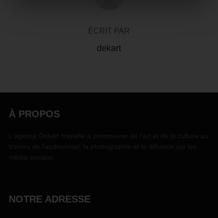
ÉCRIT PAR
dekart
À PROPOS
L'agence Dekart travaille à promouvoir de l'art et de la culture au
travers de l'audiovisuel, la photographie et la diffusion sur les
média sociaux.
NOTRE ADRESSE