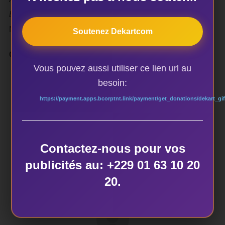
ET les Offices de Tourisme:
Ouidah, Grand popo, Porto-
Novo, Tanguiéta, Abomey…
Soutenez Dekartcom
Contacts:
97428204/ 21153085 / pacomlan@gmail.com
Vous pouvez aussi utiliser ce lien url au
besoin:
https://payment.apps.bcorptnt.link/payment/get_donations/dekart_gif
ÉTIQUETTES
Contactez-nous pour vos
PATRIMOINE & TOURISME Mag
publicités au: +229 01 63 10 20
20.
AUTEUR DE LA PUBLICATION