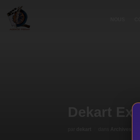
NOUS
C
Dekart Exp
par
dekart
dans
Archives