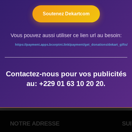
Soutenez Dekartcom
Vous pouvez aussi utiliser ce lien url au besoin:
AUTEUR DE LA PUBLICATION
https://payment.apps.bcorptnt.link/payment/get_donations/dekart_gifts/
Contactez-nous pour vos publicités
ÉCRIT PAR
au: +229 01 63 10 20 20.
dekart
NOTRE ADRESSE
SU