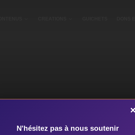
ONTENUS
CREATIONS
GUICHETS
DONS E
o 2e trimestre
sur
28 juin 2015
N'hésitez pas à nous soutenir