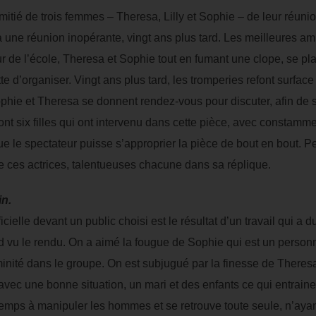
mitié de trois femmes – Theresa, Lilly et Sophie – de leur réunio
, à une réunion inopérante, vingt ans plus tard. Les meilleures
 de l’école, Theresa et Sophie tout en fumant une clope, se plai
ette d’organiser. Vingt ans plus tard, les tromperies refont surfac
ophie et Theresa se donnent rendez-vous pour discuter, afin de s
sont six filles qui ont intervenu dans cette pièce, avec constam
 que le spectateur puisse s’approprier la pièce de bout en bout. P
e ces actrices, talentueuses chacune dans sa réplique.
in.
cielle devant un public choisi est le résultat d’un travail qui a d
 vu le rendu. On a aimé la fougue de Sophie qui est un personnag
inité dans le groupe. On est subjugué par la finesse de Theresa 
e avec une bonne situation, un mari et des enfants ce qui entrai
temps à manipuler les hommes et se retrouve toute seule, n’aya