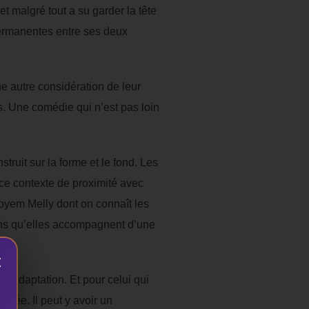
t malgré tout a su garder la tête
 permanentes entre ses deux
ne autre considération de leur
s. Une comédie qui n’est pas loin
truit sur la forme et le fond. Les
 ce contexte de proximité avec
joyem Melly dont on connaît les
ons qu’elles accompagnent d’une
×
 adaptation. Et pour celui qui
visée. Il peut y avoir un