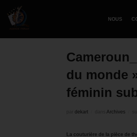
NOUS
C
Cameroun_ 
du monde » 
féminin sub
par
dekart
dans
Archives
s
La couturière de la pièce de t