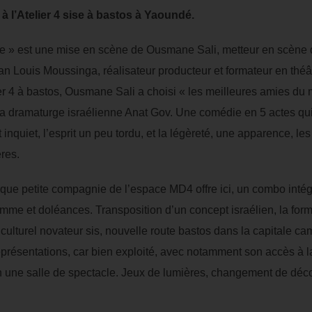
 à l’Atelier 4 sise à bastos à Yaoundé.
 » est une mise en scène de Ousmane Sali, metteur en scène du
Jean Louis Moussinga, réalisateur producteur et formateur en thé
ier 4 à bastos, Ousmane Sali a choisi « les meilleures amies du 
la dramaturge israélienne Anat Gov. Une comédie en 5 actes qu
 inquiet, l’esprit un peu tordu, et la légèreté, une apparence, le
res.
que petite compagnie de l’espace MD4 offre ici, un combo intég
emme et doléances. Transposition d’un concept israélien, la formu
 culturel novateur sis, nouvelle route bastos dans la capitale c
présentations, car bien exploité, avec notamment son accès à la ro
en une salle de spectacle. Jeux de lumières, changement de déc