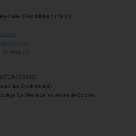
-Calavi (République du Bénin)
nin.com
in@gmail.com
– 97 29 32 00
2h30/15h00-18h30
bozounkpa (Atrokpocodji),
collège ˝La Plénitude˝ en venant de Cotonou.