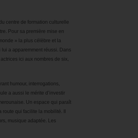
 centre de formation culturelle
âtre. Pour sa première mise en
monde » la plus célèbre et la
i lui a apparemment réussi. Dans
s actrices ici aux nombres de six,
rant humour, interrogations,
le a aussi le mérite d’investir
amerounaise. Un espace qui paraît
ute qui facilite la mobilité. Il
ors, musique adaptée. Les