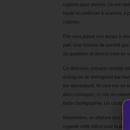
copines pour pleurer. On est sédu
haute et continuer à avancer, à 
copines.
Elle aura passé son temps à récon
part. Une histoire de société qu
du quotidien et dont la mise en
Ce délicieux scénario semble taill
dialogues se distinguent par leur
les spectateurs. Ils sont mis en
dons comiques, ici mis en vale
belle chorégraphie. Un cocktail a
Néanmoins, on déplore des scènes
regarde cette pièce pour la premiè