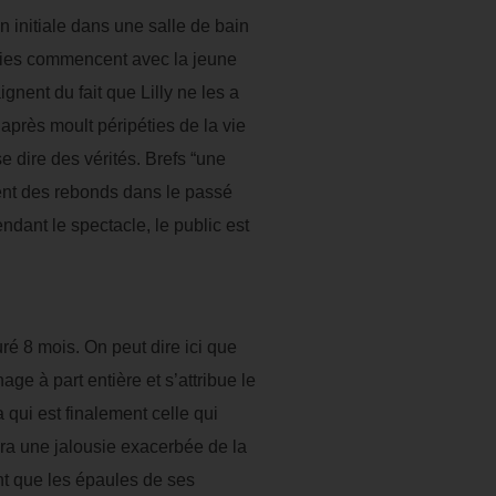
n initiale dans une salle de bain
 amies commencent avec la jeune
gnent du fait que Lilly ne les a
e après moult péripéties de la vie
e dire des vérités. Brefs “une
ment des rebonds dans le passé
endant le spectacle, le public est
uré 8 mois. On peut dire ici que
e à part entière et s’attribue le
qui est finalement celle qui
nera une jalousie exacerbée de la
nt que les épaules de ses