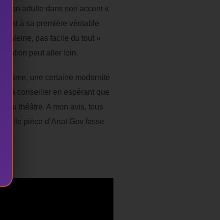
version adulte dans son accent «
ce est à sa première véritable
e haleine, pas facile du tout »
ntation peut aller loin.
ssicisme, une certaine modernité
r et à conseiller en espérant que
ns au théâtre. A mon avis, tous
e belle pièce d’Anat Gov fasse