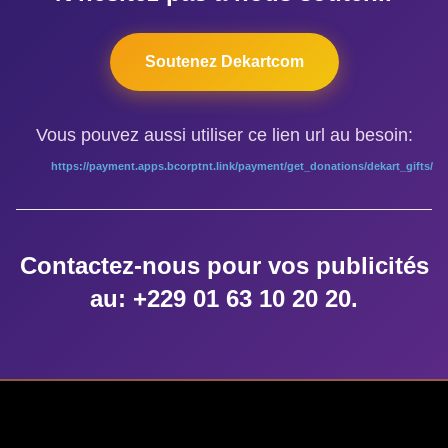
 durée, rapidement dissimulé par les belles répliques de Lily 
e fois le public. Pour le metteur en scène Ousmane Sali, cette piè
Soutenez Dekartcom
ontent pour mes acteurs » ajoute –il. « Ce fut Un travail de longu
le comportement des actrices lors de cette générale, cette représe
Vous pouvez aussi utiliser ce lien url au besoin:
e pièce sonne juste, arbore en même temps qu’un indéniable cla
https://payment.apps.bcorptnt.link/payment/get_donations/dekart_gifts/
s’agit d’abord et avant tout d’un divertissement. Une pièce à voi
a longue, et surtout à attirer des spectateurs autrement peu encli
nis, en tout cas dans cette démarche sympathique pour que cett
Contactez-nous pour vos publicités
s du pays… Et pourquoi pas à l’échelle internationale !
au: +229 01 63 10 20 20.
la – Mai 2017