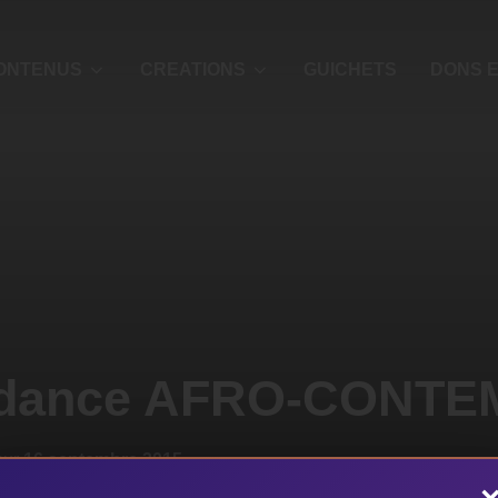
ONTENUS
CREATIONS
GUICHETS
DONS E
de dance AFRO-CONT
sur
16 septembre 2015