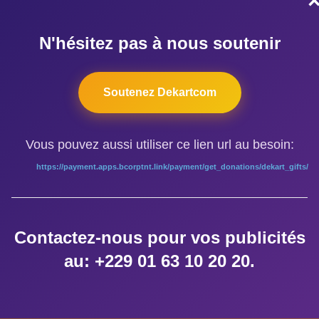
N'hésitez pas à nous soutenir
Soutenez Dekartcom
ÉTIQUETTES
Atelier de dance AFRO-CONTEMPORAINE
Vous pouvez aussi utiliser ce lien url au besoin:
https://payment.apps.bcorptnt.link/payment/get_donations/dekart_gifts/
AUTEUR DE LA PUBLICATION
Contactez-nous pour vos publicités
au: +229 01 63 10 20 20.
ÉCRIT PAR