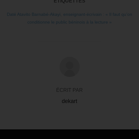
ÉTIQUETTES
Daté Atavito Barnabé-Akayi
,
enseignant-écrivain : « Il faut qu’on
conditionne le public béninois à la lecture »
AUTEUR DE LA PUBLICATION
ÉCRIT PAR
dekart