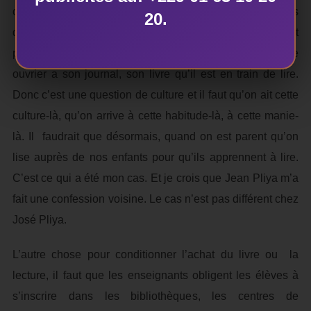
culture, d’éducation et d’habitude. Au Nigéria, chaque fois
20.
que je prends le bus, il y a toujours des gens, et ils ne sont
pas forcément d’un grand niveau intellectuel : un simple
ouvrier a son journal, son livre qu’il est en train de lire.
Donc c’est une question de culture et il faut qu’on ait cette
culture-là, qu’on arrive à cette habitude-là, à cette manie-
là. Il faudrait que désormais, quand on est parent qu’on
lise auprès de nos enfants pour qu’ils apprennent à lire.
C’est ce qui a été mon cas. Et je crois que Jean Pliya m’a
fait une confession voisine. Le cas n’est pas différent chez
José Pliya.
L’autre chose pour conditionner l’achat du livre ou la
lecture, il faut que les enseignants obligent les élèves à
s’inscrire dans les bibliothèques, les centres de