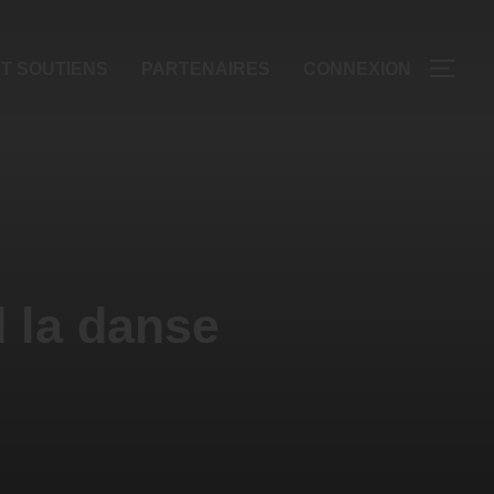
T SOUTIENS
PARTENAIRES
CONNEXION
d la danse