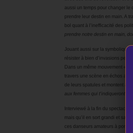
aussi un temps pour changer le co
prendre leur destin en main. A t
bol quant à l’inefficacité des po
prendre notre destin en main, do
Jouant aussi sur la symbolique, 
résister à bien d’invasions pend
Dans un même mouvement « Une ve
travers une scène en échos au 
de leurs spatules et montent au
aux femmes qui t’indiqueront le
Interviewé à la fin du spectacle
mais qu’il en sort grandi et satisf
ces danseurs amateurs à porter un