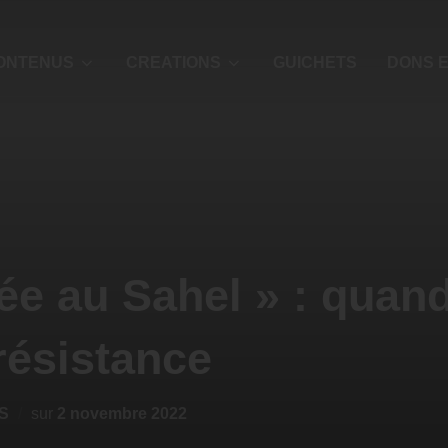
ONTENUS
CREATIONS
GUICHETS
DONS E
lée au Sahel » : quan
 résistance
S
sur
2 novembre 2022