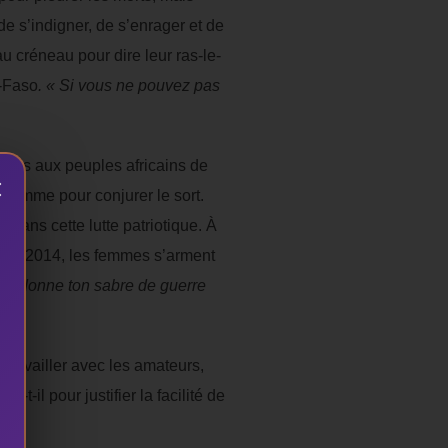
e s’indigner, de s’enrager et de
u créneau pour dire leur ras-le-
a-Faso
. « Si vous ne pouvez pas
ermis aux peuples africains de
×
 comme pour conjurer le sort.
ans cette lutte patriotique. À
 en 2014, les femmes s’arment
mie, donne ton sabre de guerre
 travailler avec les amateurs,
dira-t-il pour justifier la facilité de