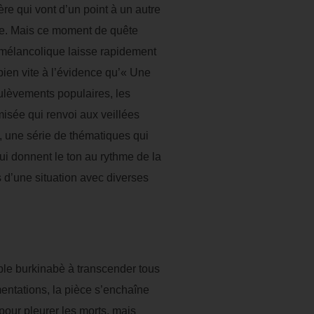
e qui vont d’un point à un autre
ve. Mais ce moment de quête
 mélancolique laisse rapidement
bien vite à l’évidence qu’« Une
oulèvements populaires, les
sée qui renvoi aux veillées
, une série de thématiques qui
ui donnent le ton au rythme de la
us d’une situation avec diverses
ple burkinabè à transcender tous
mentations, la pièce s’enchaîne
pour pleurer les morts, mais