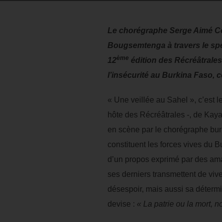
Le chorégraphe Serge Aimé Coul
Bougsemtenga à travers le spec
ème
12
édition des Récréâtrale
l’insécurité au Burkina Faso, 
« Une veillée au Sahel », c’est 
hôte des Récréâtrales -, de Kaya
en scène par le chorégraphe bur
constituent les forces vives du B
d’un propos exprimé par des ama
ses derniers transmettent de viv
désespoir, mais aussi sa détermi
devise :
« La patrie ou la mort, 