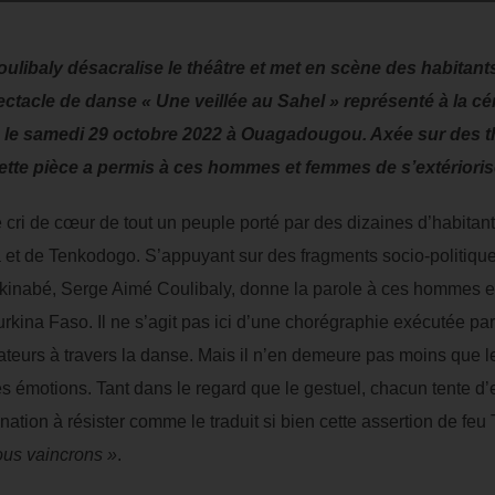
ibaly désacralise le théâtre et met en scène des habitants
tacle de danse « Une veillée au Sahel » représenté à la cé
s le samedi 29 octobre 2022 à Ouagadougou. Axée sur des t
cette pièce a permis à ces hommes et femmes de s’extérioris
le cri de cœur de tout un peuple porté par des dizaines d’habit
 et de Tenkodogo. S’appuyant sur des fragments socio-politiques
kinabé, Serge Aimé Coulibaly, donne la parole à ces hommes et 
urkina Faso. Il ne s’agit pas ici d’une chorégraphie exécutée pa
teurs à travers la danse. Mais il n’en demeure pas moins que l
es émotions. Tant dans le regard que le gestuel, chacun tente 
nation à résister comme le traduit si bien cette assertion de 
nous vaincrons »
.