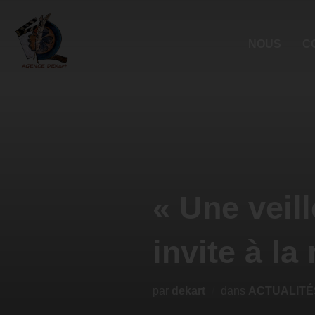
NOUS
C
« Une veil
invite à la
par
dekart
dans
ACTUALITÉ