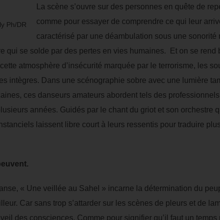
La scène s’ouvre sur des personnes en quête de repèr
comme pour essayer de comprendre ce qui leur arri
ly Ph/DR
caractérisé par une déambulation sous une sonorité
re qui se solde par des pertes en vies humaines. Et on se rend 
cette atmosphère d’insécurité marquée par le terrorisme, les s
 intègres. Dans une scénographie sobre avec une lumière tami
icaines, ces danseurs amateurs abordent tels des professionnels
lusieurs années. Guidés par le chant du griot et son orchestre q
nstanciels laissent libre court à leurs ressentis pour traduire pl
peuvent.
anse, « Une veillée au Sahel » incarne la détermination du peu
leur. Car sans trop s’attarder sur les scènes de pleurs et de la
éveil des consciences. Comme pour signifier qu’il faut un temps 