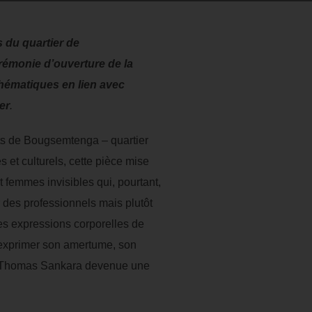
 du quartier de
rémonie d’ouverture de la
hématiques en lien avec
er
.
ants de Bougsemtenga – quartier
 et culturels, cette pièce mise
femmes invisibles qui, pourtant,
r des professionnels mais plutôt
es expressions corporelles de
d’exprimer son amertume, son
feu Thomas Sankara devenue une