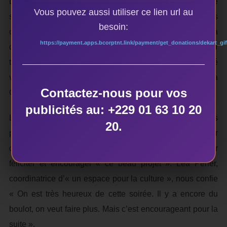
Le public, et tout particulièrement les femmes, ont été
Vous pouvez aussi utiliser ce lien url au
séduit par la performance musicale du jeune Fènu, plus
besoin:
connu sous le nom d’Adonis. Pour Marie venue grâce à
https://payment.apps.bcorptnt.link/payment/get_donations/dekart_gif
des amis « Il est très doué, j’aurai pu continuer à l’écouter
toute la nuit ». Mais les partenaires du projet ont souhaité
varier les plaisirs, en invitant le groupe congolais « Bana
Contactez-nous pour vos
Congo ».
publicités au: +229 01 63 10 20
Les organisateurs, comme le public, se sont accordés
20.
pour donner ses lettres de mérites à la soirée. Le directeur
de l’Institut Français du Bénin à fait le déplacement pour
féliciter et encourager « ce beau projet ». Léa Périer,
coordinatrice d’« un espace pour la culture », nous confie
« On est très heureux de cette soirée. Il y a encore du
boulot, on veut faire plus. Mais c’est encourageant pour la
suite ».