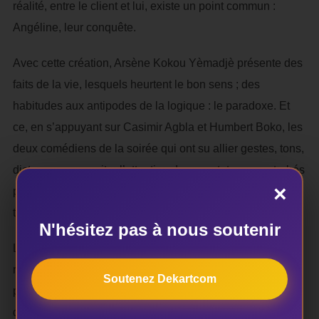
réalité, entre le client et lui, existe un point commun :
Angéline, leur conquête.
Avec cette création, Arsène Kokou Yèmadjè présente des
faits de la vie, lesquels heurtent le bon sens ; des
habitudes aux antipodes de la logique : le paradoxe. Et
ce, en s’appuyant sur Casimir Agbla et Humbert Boko, les
deux comédiens de la soirée qui ont su allier gestes, tons,
dictons pour susciter l’attention des spectateurs, perturbés
×
par moment par de vrombissements et bruits de
téléphones – portables.
N'hésitez pas à nous soutenir
Les chambres d’hôtels ne sont pas construites pour
recevoir des gens désireux de se donner la mort. On y va
Soutenez Dekartcom
pour se donner un vif plaisir… C’est une absurdité que
d’entreprendre un projet pareil.