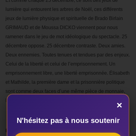
Et comme chaque 25 décembre, ce sont des jeux de
lumière qui entourent les arbres de Noël, ces différents
jeux de lumière physique et spirituelle de Brado Birlain
GRIMAUD et de Moussa DICKO viennent pour nous
ramener dans le jeu de mot idéologique du spectacle. 25
décembre oppose. 25 décembre contraste. Deux amies.
Deux ennemies. Toutes tenues et tendues par des enjeux.
Celui de la liberté et celui de l’emprisonnement. Un
emprisonnement libre, une liberté emprisonnée. Élisabeth
et Mathilde, la première dame et la prisonnière politique
sont comme deux faces d’une même pièce de monnaie,
l’envers et le revers.
×
N'hésitez pas à nous soutenir
Paterne Djidéwou TCHAOU