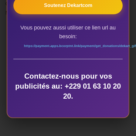
Critique du spectacle “25 décembre” Envoyé spécial au
Soutenez Dekartcom
MASA 2020
Vous pouvez aussi utiliser ce lien url au
besoin:
https://payment.apps.bcorptnt.link/payment/get_donations/dekart_gif
AUTEUR DE LA PUBLICATION
Contactez-nous pour vos
publicités au: +229 01 63 10 20
20.
ÉCRIT PAR
dekart