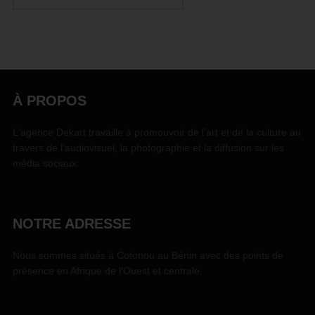
À PROPOS
L'agence Dekart travaille à promouvoir de l'art et de la culture au
travers de l'audiovisuel, la photographie et la diffusion sur les
média sociaux.
NOTRE ADRESSE
Nous sommes situés à Cotonou au Bénin avec des points de
présence en Afrique de l'Ouest et centrale.