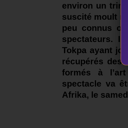
environ un trim
suscité moult r
peu connus ou 
spectateurs. Il
Tokpa ayant jo
récupérés des r
formés à l’ar
spectacle va êt
Afrika, le samed