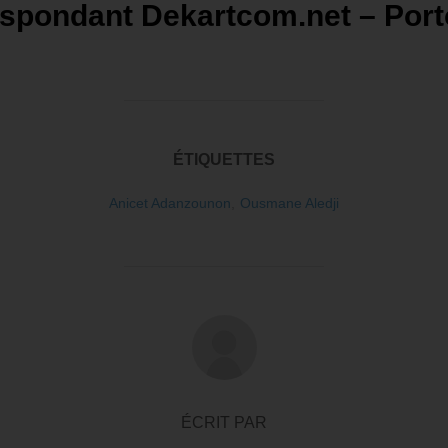
espondant Dekartcom.net – Por
ÉTIQUETTES
Anicet Adanzounon
,
Ousmane Aledji
AUTEUR DE LA PUBLICATION
ÉCRIT PAR