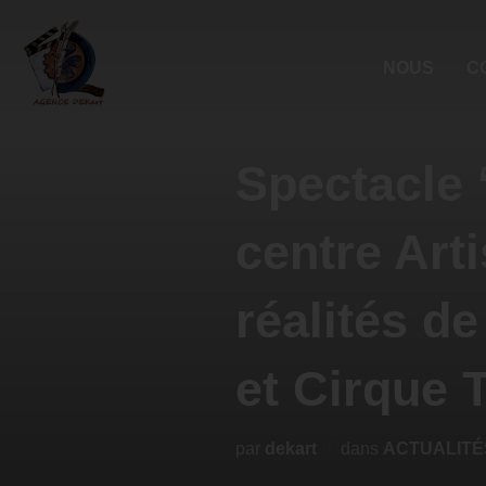
NOUS
C
Spectacle ‘
centre Arti
réalités d
et Cirque 
par
dekart
dans
ACTUALITÉ