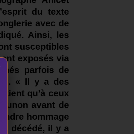
sprit du texte
onglerie avec de
iqué. Ainsi, les
ont susceptibles
ment exposés via
×
gnés parfois de
it. « Il y a des
artient qu’à ceux
nzounon avant de
r rendre hommage
, décédé, il y a