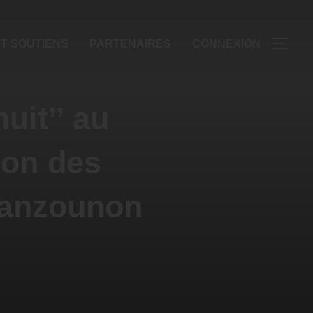
T SOUTIENS
PARTENAIRES
CONNEXION
uit’’ au
tion des
Adanzounon