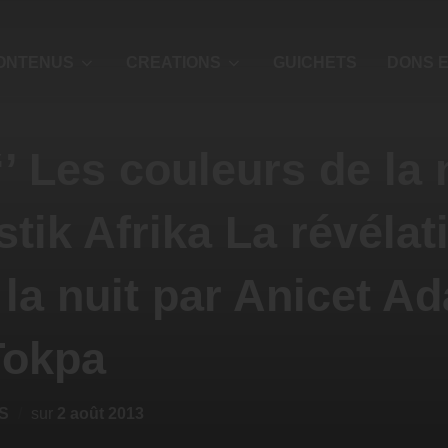
ONTENUS
CREATIONS
GUICHETS
DONS E
’ Les couleurs de la n
stik Afrika La révéla
e la nuit par Anicet 
Tokpa
S
sur
2 août 2013