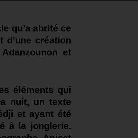
cle qu’a abrité ce
git d’une création
 Adanzounon et
les éléments qui
a nuit, un texte
dji et ayant été
 à la jonglerie.
nographe Anicet