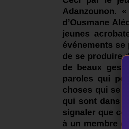
Adanzounon. «
d’Ousmane Alédj
jeunes acrobate
événements se p
de se produire 
de beaux geste
paroles qui poi
choses qui se fo
qui sont dans l
signaler que ce
à un membre du 