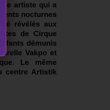
ne artiste qui a
ements nocturnes
été révélés aux
tistes de Cirque
enfants démunis
turelle Vakpo et
irque. Le même
 centre Artistik