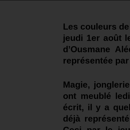
Les couleurs de l
jeudi 1er août le
d’Ousmane Alé
représentée par
Magie, jongleri
ont meublé ledi
écrit, il y a q
déjà représenté
Ceci par le je