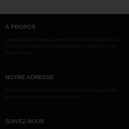
À PROPOS
L'agence Dekart travaille à promouvoir de l'art et de la culture au
travers de l'audiovisuel, la photographie et la diffusion sur les
média sociaux.
NOTRE ADRESSE
Nous sommes situés à Cotonou au Bénin avec des points de
présence en Afrique de l'Ouest et centrale.
SUIVEZ-NOUS