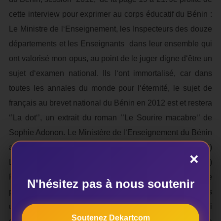
cette interview pour exprimer au corps éducatif du Bénin :
Le Ministre de l‘Enseignement, les Inspecteurs des douze
départements et les Enseignants dans leur ensemble qui
ont valorisé mon opus, au point de le juger digne d‘être un
sujet d‘examen national. Ils l‘ont immortalisé, car dans
toutes les annales du monde pour l‘éternité, le sujet de
français au brevet national du Bénin en 2012 est et restera
‘’La dot‘’, un extrait du roman ’’Le Sourire macabre‘’ de
Sophie Adonon. Le Ministère de l‘Enseignement du Bénin
a fait réellement de moi, un écrivain. Je lui dis, merci !) ; 2)
×
Le Plat qui se mange froid ; 3) Cœur insomniaque ; 4)
Parole d’immondices. Mon cinquième roman « Pour une
N'hésitez pas à nous soutenir
poignée de gombos » est une tragédie béninoise (non pas
une pièce de théâtre, mais un évènement dramatique) qui
Soutenez Dekartcom