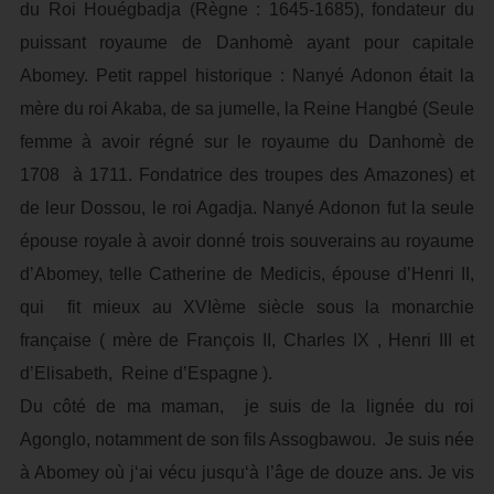
du Roi Houégbadja (Règne : 1645-1685), fondateur du
puissant royaume de Danhomè ayant pour capitale
Abomey. Petit rappel historique : Nanyé Adonon était la
mère du roi Akaba, de sa jumelle, la Reine Hangbé (Seule
femme à avoir régné sur le royaume du Danhomè de
1708 à 1711. Fondatrice des troupes des Amazones) et
de leur Dossou, le roi Agadja. Nanyé Adonon fut la seule
épouse royale à avoir donné trois souverains au royaume
d’Abomey, telle Catherine de Medicis, épouse d’Henri II,
qui fit mieux au XVIème siècle sous la monarchie
française ( mère de François II, Charles IX , Henri III et
d’Elisabeth, Reine d’Espagne ).
Du côté de ma maman, je suis de la lignée du roi
Agonglo, notamment de son fils Assogbawou. Je suis née
à Abomey où j‘ai vécu jusqu‘à l’âge de douze ans. Je vis