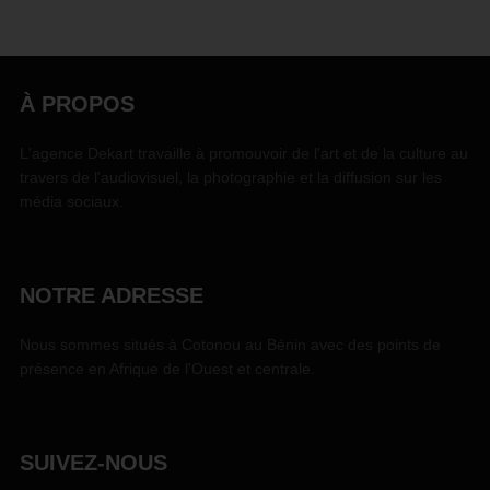
À PROPOS
L'agence Dekart travaille à promouvoir de l'art et de la culture au
travers de l'audiovisuel, la photographie et la diffusion sur les
média sociaux.
NOTRE ADRESSE
Nous sommes situés à Cotonou au Bénin avec des points de
présence en Afrique de l'Ouest et centrale.
SUIVEZ-NOUS