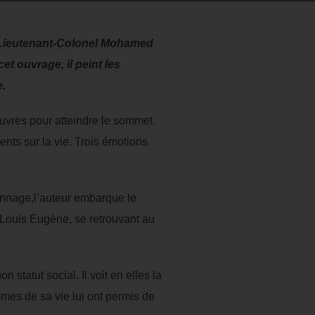
u Lieutenant-Colonel Mohamed
t ouvrage, il peint les
e.
vres pour atteindre le sommet.
ents sur la vie. Trois émotions
onnage,l’auteur embarque le
 Louis Eugène, se retrouvant au
statut social. Il voit en elles la
emmes de sa vie lui ont permis de