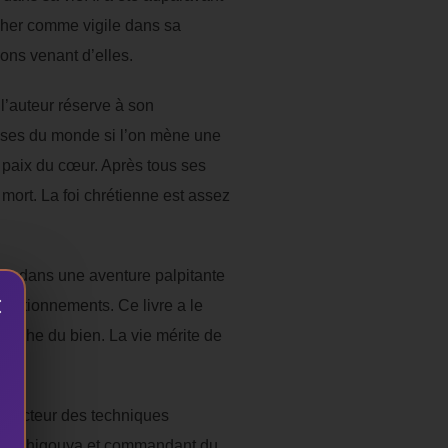
ucher comme vigile dans sa
ions venant d’elles.
l’auteur réserve à son
hesses du monde si l’on mène une
 paix du cœur. Après tous ses
la mort. La foi chrétienne est assez
porter dans une aventure palpitante
×
questionnements. Ce livre a le
herche du bien. La vie mérite de
nstructeur des techniques
de Ouahigouya et commandant du