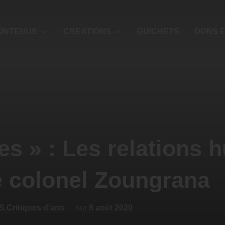
ONTENUS
CREATIONS
GUICHETS
DONS E
les » : Les relations
e colonel Zoungrana
S
,
Critiques d'arts
sur
8 août 2020