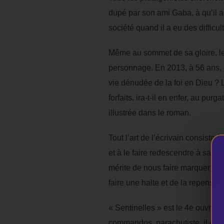
dupé par son ami Gaba, à qu’il a
société quand il a eu des difficul
Même au sommet de sa gloire, le 
personnage. En 2013, à 56 ans, l
vie dénudée de la foi en Dieu ? 
forfaits, ira-t-il en enfer, au pur
illustrée dans le roman.
Tout l’art de l’écrivain consiste à
et à le faire redescendre à sa co
mérite de nous faire marquer une
faire une halte et de la repenser.
« Sentinelles » est le 4e ouvrag
commandos, parachutiste, il es