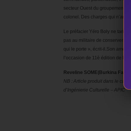
secteur Ouest du groupement de 
colonel. Des charges qui n’arrête
Le préfacier Yéro Boly ne tarit p
pas au militaire de conserver tou
qui le porte », écrit-il.Son amour 
l’occasion de 11è édition de la 
Reveline SOME(Burkina Faso)
NB : Article produit dans le cadr
d’Ingénierie Culturelle – APIC