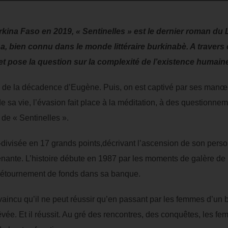
rkina Faso en 2019, « Sentinelles » est le dernier roman d
ien connu dans le monde littéraire burkinabè. A travers ce
et pose la question sur la complexité de l’existence humain
 de la décadence d’Eugène. Puis, on est captivé par ses manœu
 sa vie, l’évasion fait place à la méditation, à des questionnem
 de « Sentinelles ».
-divisée en 17 grands points,décrivant l’ascension de son pers
enante. L’histoire débute en 1987 par les moments de galère de
étournement de fonds dans sa banque.
incu qu’il ne peut réussir qu’en passant par les femmes d’un bon 
rêvée. Et il réussit. Au gré des rencontres, des conquêtes, les f