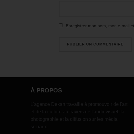
Enregistrer mon nom, mon e-mail e
À PROPOS
L'agence Dekart travaille à promouvoir de l'art
et de la culture au travers de l'audiovisuel, la
photographie et la diffusion sur les média
sociaux.