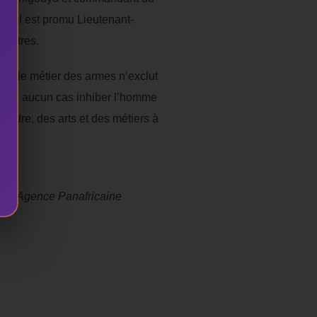
u, il est promu Lieutenant-
 lettres.
 que le métier des armes n’exclut
rait en aucun cas inhiber l’homme
l’ordre, des arts et des métiers à
par l’Agence Panafricaine