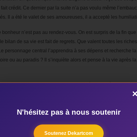
 fait crédit. Ce dernier par la suite n’a pas voulu même l’emba
tés. Il a été le valet de ses amoureuses, il a accepté les humiliat
bonheur n’est pas au rendez-vous. On est surpris de la fin que 
e bilan de sa vie est fait de regrets. Que valent toutes les ric
Le personnage central l’apprendra à ses dépens et recherche la
gatoire ou au paradis ? Il s’inquiète alors et pense à la vie après 
 maintenir le lecteur entre la fiction et la méditation, à le trans
ndition d’être humain. On sort de cette lecture la tête pleine de 
 pause et de penser à la vie après une course effrénée à la rec
N'hésitez pas à nous soutenir
e de l’auteur. Officier supérieur des Forces armées burkinabè, i
Soutenez Dekartcom
t aussi chef de corps du 12e régiment d’infanterie commando 