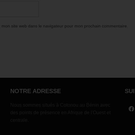
t mon site web dans le navigateur pour mon prochain commentaire.
NOTRE ADRESSE
SU
Nous sommes situés à Cotonou au Bénin avec
des points de présence en Afrique de l'Ouest et
centrale.