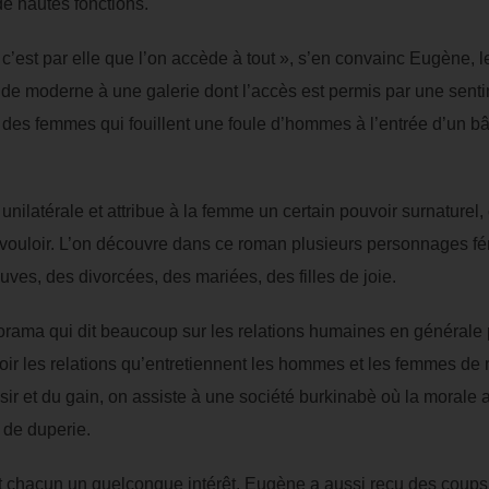
de hautes fonctions.
c’est par elle que l’on accède à tout », s’en convainc Eugène, l
 monde moderne à une galerie dont l’accès est permis par une senti
 des femmes qui fouillent une foule d’hommes à l’entrée d’un bât
unilatérale et attribue à la femme un certain pouvoir surnaturel,
 vouloir. L’on découvre dans ce roman plusieurs personnages fém
ves, des divorcées, des mariées, des filles de joie.
rama qui dit beaucoup sur les relations humaines en générale 
oir les relations qu’entretiennent les hommes et les femmes de n
aisir et du gain, on assiste à une société burkinabè où la moral
et de duperie.
 chacun un quelconque intérêt. Eugène a aussi reçu des coups d