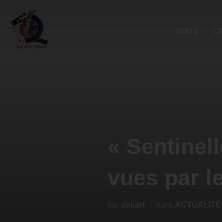
NOUS
C
« Sentinel
vues par l
par
dekart
dans
ACTUALITÉ