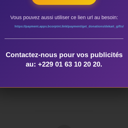
forces pour la sécurisation du Nord au Burkina-Faso. Depuis pe
nt pas l’auteur, confirmant ainsi son amour et son talent pour les
Vous pouvez aussi utiliser ce lien url au besoin:
https://payment.apps.bcorptnt.link/payment/get_donations/dekart_gifts/
as d’éloges à son endroit. « Sentinelles » vient encore rappeler
te sa créativité et sa sensibilité artistique. « L’uniforme ne sau
pour la littérature lui a valu d’être élevé au rang de chevalier de 
Contactez-nous pour vos publicités
Foire internationale du livre de Ouagadougou.
au: +229 01 63 10 20 20.
e de la 1ère session de la formation en critique d’art organisée 
AUTEUR DE LA PUBLICATION