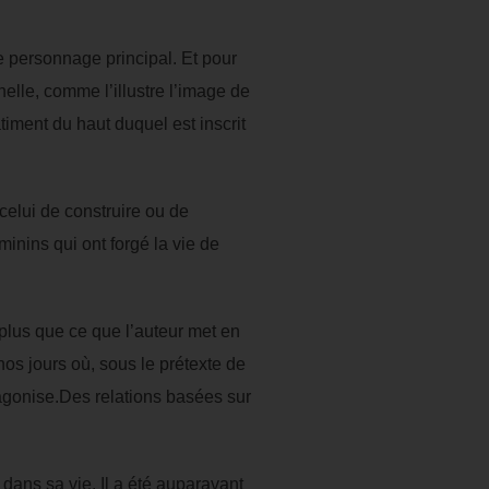
e personnage principal. Et pour
nelle, comme l’illustre l’image de
iment du haut duquel est inscrit
 celui de construire ou de
inins qui ont forgé la vie de
plus que ce que l’auteur met en
os jours où, sous le prétexte de
e agonise.Des relations basées sur
ans sa vie. Il a été auparavant