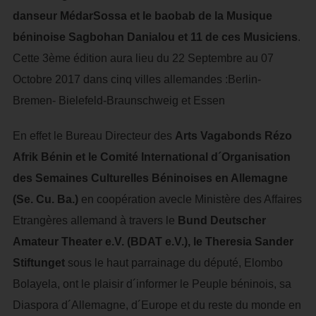
danseur MédarSossa et le baobab de la Musique
béninoise Sagbohan Danialou et 11 de ces Musiciens
.
Cette 3ème édition aura lieu du 22 Septembre au 07
Octobre 2017 dans cinq villes allemandes :Berlin-
Bremen- Bielefeld-Braunschweig et Essen
En effet le Bureau Directeur des
Arts Vagabonds Rézo
Afrik Bénin et le Comité International d´Organisation
des Semaines Culturelles Béninoises en Allemagne
(Se. Cu. Ba.)
en coopération avecle Ministère des Affaires
Etrangères allemand à travers le
Bund Deutscher
Amateur Theater e.V. (BDAT e.V.), le Theresia Sander
Stiftunget
sous le haut parrainage du député, Elombo
Bolayela, ont le plaisir d´informer le Peuple béninois, sa
Diaspora d´Allemagne, d´Europe et du reste du monde en