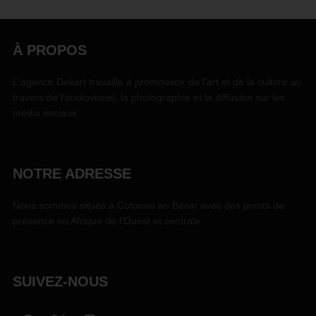
À PROPOS
L'agence Dekart travaille à promouvoir de l'art et de la culture au
travers de l'audiovisuel, la photographie et la diffusion sur les
média sociaux.
NOTRE ADRESSE
Nous sommes situés à Cotonou au Bénin avec des points de
présence en Afrique de l'Ouest et centrale.
SUIVEZ-NOUS