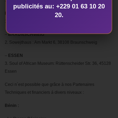
3. Afrika Haus Berlin: Bochumerstr. 25, 10555 Alt Moabit
publicités au: +229 01 63 10 20
BREMEN
20.
1. Galerie Feldstrasse 79,
–
BRAUNSCHWEIG
2. Sowejthaus : Am Markt 6, 38108 Braunschweig
–
ESSEN
3. Soul of African Museum: Rüttenscheider Str. 36, 45128
Essen
Ceci n´est possible que grâce à nos Partenaires
Techniques et financiers á divers niveaux :
Bénin :