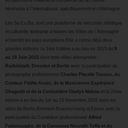
du patrimoine matériel et immatériel de la Culture
béninoise à l´International, spécifiquement en Allemagne.
Les Se.Cu.Ba. sont une plateforme de rencontre artistique
et culturelle itinérante à travers les Villes de l´Allemagne
et bientôt les pays européens.Elle a connu déjà deux
grandes éditions :la 1ère Edition a eu lieu en 2015 du
9
au 19 Juin
2015
dans trois villes allemandes :
Rudolstadt- Dresden et Berlin
avec la participation du
photographe professionnel
Charles Placide Tossou, du
Conteur Fidèle Anato, de la Musicienne Espérance
Gbaguidi et de la Costumière Gladys Makou
et la 2ème
édition a eu lieu du 1er au 15 Novembre 2016 dans les
villes de Berlin-Bielefeld-Braunschweig et Essen avec la
participation du Comédien professionnel
Alfred
Fadonougbo, de la Danseuse Nourath Toffa et du