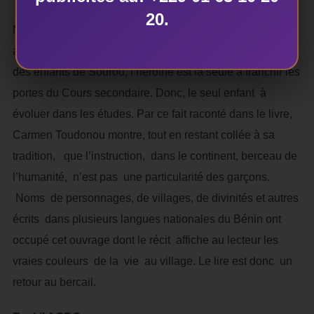
20.
Mais au-delà du caractère de dénonciation, le roman a
aussi exhibé la force intellectuelle de la femme. Au sein
des enfants de Sourou, l’héroïne est la seule à franchir les
portes du Cours secondaire. Donc, le seul enfant à
évoluer dans les études. Par ce fait raconté dans le livre,
Carmen Toudonou montre, tout en restant collée à sa
tradition, que l’instruction, dans le continent, berceau de
l’humanité, n’est pas une particularité des garçons.
Noms de personnages, de villages, de divinités et autres
écrits dans plusieurs langues nationales du Bénin ont
occupé cet ouvrage dont le récit affiche au lecteur les
vraies couleurs de la vie au village. Le lire est donc un
retour au bercail.