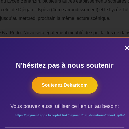
 du Lycée Béhanzin, plusieurs autres établissements scolaires 
celui de Djègan – Kpèvi (4ème arrondissement) et le Lycée Toff
, jusqu’au mercredi prochain la même lecture scénique.
THEB à Porto- Novo sera également meublé de spectacles de dans
our abriter lesdits spectacles, a précisé le Coordonnateur.
N'hésitez pas à nous soutenir
Soutenez Dekartcom
Vous pouvez aussi utiliser ce lien url au besoin:
https://payment.apps.bcorptnt.link/payment/get_donations/dekart_gifts/