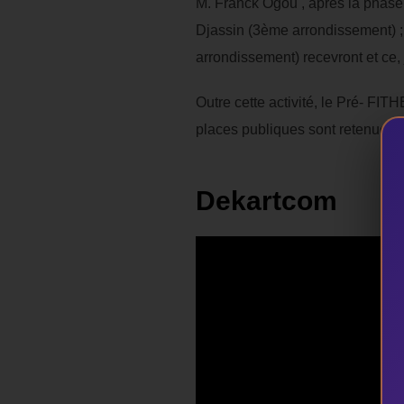
M. Franck Ogou , après la phase
Djassin (3ème arrondissement) ; 
arrondissement) recevront et ce
Outre cette activité, le Pré- FI
places publiques sont retenues p
Dekartcom