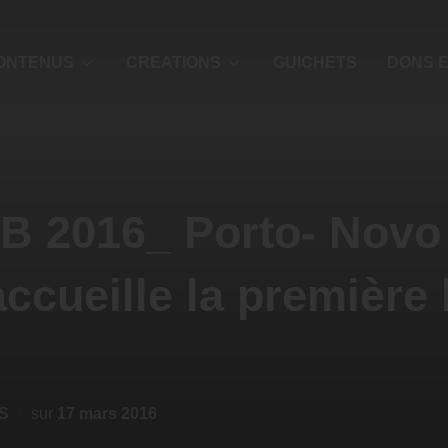
ONTENUS
CREATIONS
GUICHETS
DONS E
B 2016_ Porto- Novo 
ccueille la première 
S
sur
17 mars 2016