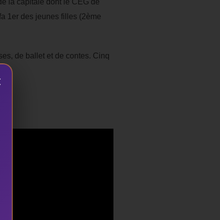
de la capitale dont le CEG de
a 1er des jeunes filles (2ème
es, de ballet et de contes. Cinq
×