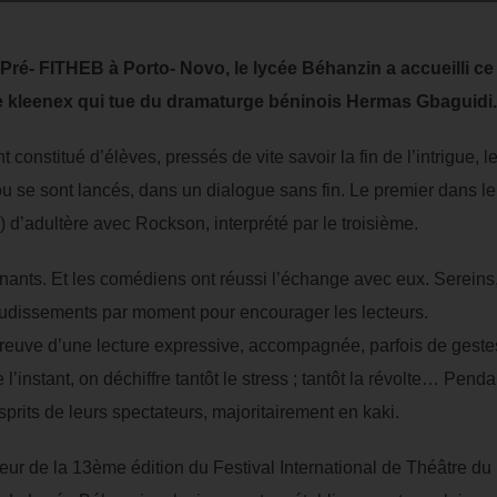
 Pré- FITHEB à Porto- Novo, le lycée Béhanzin a accueilli c
Le kleenex qui tue du dramaturge béninois Hermas Gbaguidi.
constitué d’élèves, pressés de vite savoir la fin de l’intrigue, l
se sont lancés, dans un dialogue sans fin. Le premier dans le 
 d’adultère avec Rockson, interprété par le troisième.
nants. Et les comédiens ont réussi l’échange avec eux. Sereins, i
audissements par moment pour encourager les lecteurs.
 preuve d’une lecture expressive, accompagnée, parfois de gestes
nstant, on déchiffre tantôt le stress ; tantôt la révolte… Penda
esprits de leurs spectateurs, majoritairement en kaki.
ur de la 13ème édition du Festival International de Théâtre du