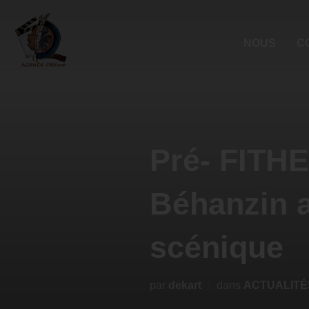
NOUS
C
Pré- FITHE
Béhanzin a
scénique
par
dekart
dans
ACTUALITÉ