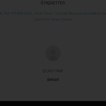
ÉTIQUETTES
di
,
Pré- FITHEB 2016_ Porto- Novo : Le lycée Béhanzin accueille la pr
Zannou et Serge Zossou
AUTEUR DE LA PUBLICATION
ÉCRIT PAR
dekart