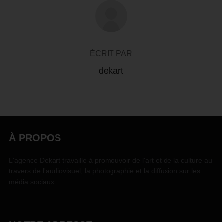
AUTEUR DE LA PUBLICATION
ÉCRIT PAR
dekart
À PROPOS
L'agence Dekart travaille à promouvoir de l'art et de la culture au
travers de l'audiovisuel, la photographie et la diffusion sur les
média sociaux.