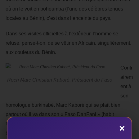
où on le voit en bohoumba (l’une des célèbres tenues
locales au Bénin), c’est dans l’enceinte du pays.
Dans ses visites officielles à l’extérieur, l’homme se
refuse, pense-t-on, de se vêtir en Africain, singulièrement,
aux couleurs du Bénin.
Contr
airem
Roch Marc Christian Kaboré, Président du Faso
ent à
son
homologue burkinabé, Marc Kaboré qui se plait bien
partout où il va dans son « Faso DanFani » (habit
traditionnel du Burkina Faso), Patrice Talon, le Président
×
béninois, n’a pas encore un goût pour les tenues de chez