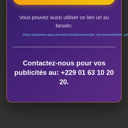
rive à une autre de l’Atlantique. Il constitue le fond des
tendances artistiques.
Vous pouvez aussi utiliser ce lien url au
besoin:
https://payment.apps.bcorptnt.link/payment/get_donations/dekart_gif
AUTEUR DE LA PUBLICATION
Contactez-nous pour vos
publicités au: +229 01 63 10 20
ÉCRIT PAR
20.
dekart