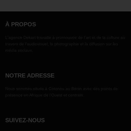
À PROPOS
L'agence Dekart travaille à promouvoir de l'art et de la culture au
travers de l'audiovisuel, la photographie et la diffusion sur les
média sociaux.
NOTRE ADRESSE
Nous sommes situés à Cotonou au Bénin avec des points de
présence en Afrique de l'Ouest et centrale.
SUIVEZ-NOUS